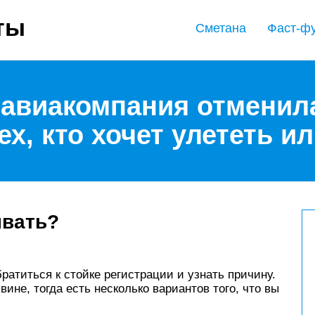
ты
Сметана
Фаст-ф
и авиакомпания отменил
ех, кто хочет улететь и
ывать?
ратиться к стойке регистрации и узнать причину.
ине, тогда есть несколько вариантов того, что вы