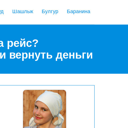
уд
Шашлык
Булгур
Баранина
а рейс?
ли вернуть деньги