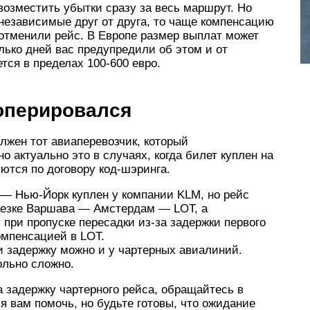
возместить убытки сразу за весь маршрут. Но
независимые друг от друга, то чаще компенсацию
 отменили рейс. В Европе размер выплат может
олько дней вас предупредили об этом и от
тся в пределах 100-600 евро.
 оперировался
лжен тот авиаперевозчик, который
 актуально это в случаях, когда билет куплен на
ются по договору код-шэринга.
— Нью-Йорк куплен у компании KLM, но рейс
резке Варшава — Амстердам — LOT, а
ри пропуске пересадки из-за задержки первого
омпенсацией в LOT.
и задержку можно и у чартерных авиалиний.
ольно сложно.
 задержку чартерного рейса, обращайтесь в
я вам помочь, но будьте готовы, что ожидание