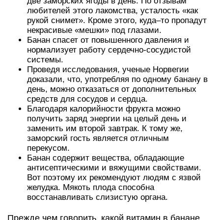
две заморских ягоды в день. По отзывам
любителей этого лакомства, усталость «как
рукой снимет». Кроме этого, куда–то пропадут
некрасивые «мешки» под глазами.
Банан спасет от повышенного давления и
нормализует работу сердечно-сосудистой
системы.
Проведя исследования, ученые Норвегии
доказали, что, употребляя по одному банану в
день, можно отказаться от дополнительных
средств для сосудов и сердца.
Благодаря калорийности фрукта можно
получить заряд энергии на целый день и
заменить им второй завтрак. К тому же,
заморский гость является отличным
перекусом.
Банан содержит вещества, обладающие
антисептическими и вяжущими свойствами.
Вот поэтому их рекомендуют людям с язвой
желудка. Мякоть плода способна
восстанавливать слизистую органа.
Прежде чем говорить, какой витамин в банане