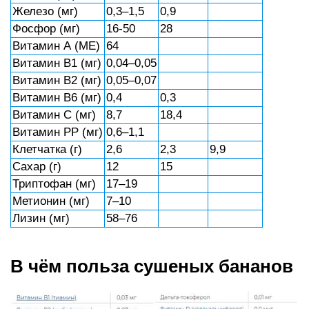
Железо (мг)
0,3–1,5
0,9
Фосфор (мг)
16-50
28
Витамин А (МЕ)
64
Витамин В1 (мг)
0,04–0,05
Витамин В2 (мг)
0,05–0,07
Витамин В6 (мг)
0,4
0,3
Витамин С (мг)
8,7
18,4
Витамин РР (мг)
0,6–1,1
Клетчатка (г)
2,6
2,3
9,9
Сахар (г)
12
15
Триптофан (мг)
17–19
Метионин (мг)
7–10
Лизин (мг)
58–76
В чём польза сушеных бананов