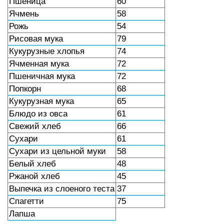
Пшеница
60
Ячмень
58
Рожь
54
Рисовая мука
79
Кукурузные хлопья
74
Ячменная мука
72
Пшеничная мука
72
Попкорн
68
Кукурузная мука
65
Блюдо из овса
61
Свежий хлеб
66
Сухари
61
Сухари из цельной муки
58
Белый хлеб
48
Ржаной хлеб
45
Выпечка из слоеного теста
37
Спагетти
75
Лапша