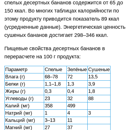
спелых десертных бананов содержится от 65 до
150 ккал. Во многих таблицах калорийности по
этому продукту приводится показатель 89 ккал
(усредненные данные). Энергетическая ценность
сушеных бананов достигает 298–346 ккал.
Пищевые свойства десертных бананов в
перерасчете на 100 г продукта:
Параметр
Спелые
Зелёные
Сушеные
Влага (г)
68–78
72
13,5
Белки (г)
1,1–1,8
1,3
3,9
Жиры (г)
0,3
0,4
1,8
Углеводы (г)
23
32
88
Калий (мг)
358
499
Натрий (мг)
1
4
3
Кальций (мг)
3–13
11
Магний (мг)
27
37