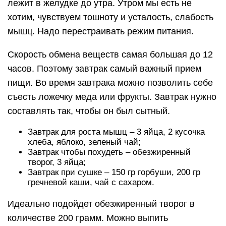
Ужин для роста мышц – гречневая каша,
зеленый горошек, сардина, яблоко, зеленый
чай;
Ужин чтобы похудеть – 200 гр рыбы, овощной
салат из огурца и капусты;
Ужин при сушке – творог, сухофрукты,
протеиновый коктейль.
https://youtube.com/watch?v=lTiOW1Zxo28
Спортсмены-вегетарианцы показывают
спортивные результаты, не уступающие
спортсменам с обычным питанием. Главное,
чтобы потребность в белке полностью
удовлетворялось. Вегетарианцам, которые
употребляют яйца и творог, можно не
беспокоится о питании.