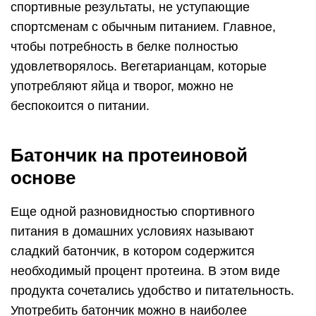
нежирного творога. Так же добавляют в состав
средства домашнее молоко, хлопья кукурузы и
овсянки, грецкие орехи, изюм. Использование
ореховой пасты в составе батончика дополнит
эффект протеинового продукта.
Спортивное меню на неделю
для мужчин
Представленное меню сформирует понимание
того, как выглядит спортивная
диета для
мужчин
. Порции, количество продукции
определяется в соответствии с индивидуальной
потребностью в калориях и нутриентах.