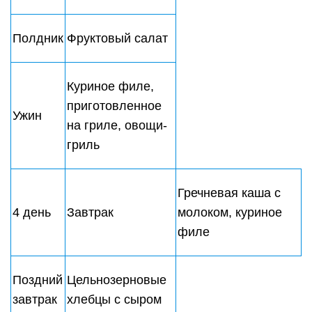
Куриное филе,
Ужин
запеченное с
брокколи
Молочная рисовая
5 день
Завтрак
каша с изюмом,
омлет с помидорами
Поздний
Творожная
завтрак
запеканка
Уха, отбивная из
Обед
курицы, салат