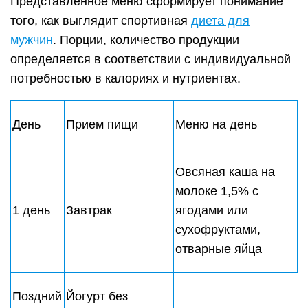
Цельнозерновые
Полдник
хлебцы с сыром
низкой жирности
Отбивная из
Ужин
говядины, салат
из свежих овощей
Запеченный батат с
2 день
Завтрак
арахисовой пастой,
омлет
Поздний
Творог до 5% с