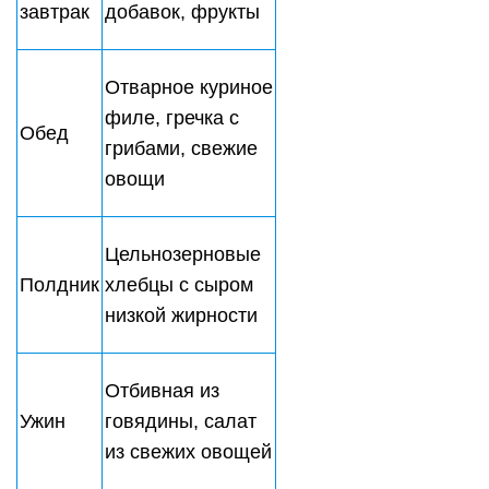
завтрак
ягодами
Суп с
фрикадельками,
Обед
салат из овощей
с маслом
Полдник
Орехи
Рыбные котлеты
Ужин
на пару, греческий
салат
Мюсли без