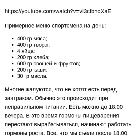
съесть ложечку меда или фрукты. Завтрак нужно
составлять так, чтобы он был сытный.
Завтрак для роста мышц – 3 яйца, 2 кусочка
хлеба, яблоко, зеленый чай;
Завтрак чтобы похудеть – обезжиренный
творог, 3 яйца;
Завтрак при сушке – 150 гр горбуши, 200 гр
гречневой каши, чай с сахаром.
Идеально подойдет обезжиренный творог в
количестве 200 грамм. Можно выпить
протеиновый коктейль. Белок способствует росту
и восстановлению мышц, что и происходит
ночью после белкового ужина. Если на ужин
убрать белок, то организму будет недоставать
энергии и начнется процесс распада мышц.
Поэтому к подбору продуктов на ужин нужно
относиться очень ответственно.