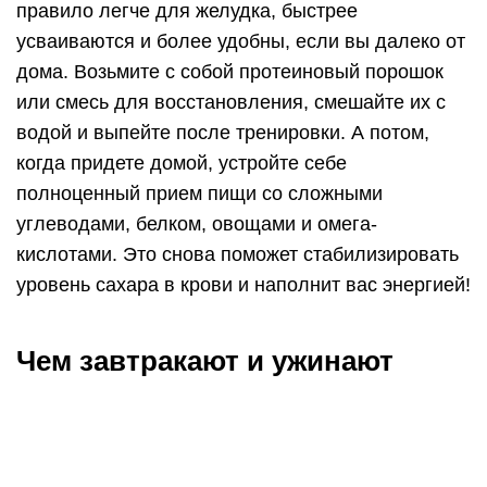
Чем завтракают и ужинают
Суточный режим спортсмена включает в себя
первый завтрак, второй завтрак, обед, ужин. По
калорийности приемы пищи соотносятся так:
30% + 10% + 40% + 20%. То есть основные
приемы пищи приходятся на завтрак и обед.
Переход спортсмена на пятиразовое питание
увеличивает эффективность тренировок на 10%,
способствует увеличению роста мышц.
https://youtube.com/watch?v=vI3ctbhqXaE
Примерное меню спортсмена на день:
400 гр мяса;
400 гр творог;
4 яйца;