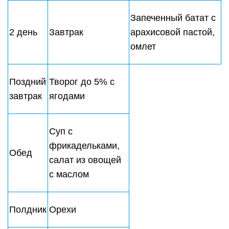
3 день
Завтрак
добавления сахара
с молоком, творог
Поздний
Кефир низкой
завтрак
жирности, хлебцы
Борщ, плов из
Обед
бурого риса с
курицей
Полдник
Фруктовый салат
Куриное филе,
приготовленное
Ужин
на гриле, овощи-