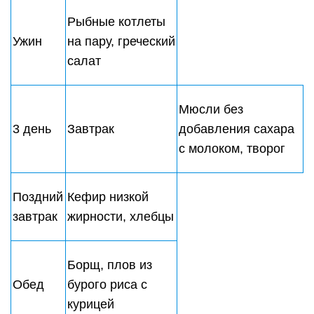
гриль
Гречневая каша с
4 день
Завтрак
молоком, куриное
филе
Поздний
Цельнозерновые
завтрак
хлебцы с сыром
Суп с лапшой,
Обед
запеченная рыба
с овощами
Полдник
Ягоды, орехи