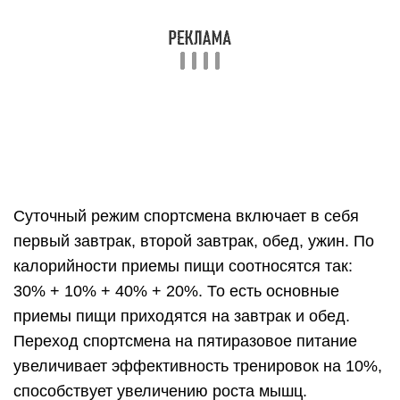
200 гр хлеба;
600 гр овощей и фруктов;
200 гр каши;
30 гр масла.
Многие жалуются, что не хотят есть перед
завтраком. Обычно это происходит при
неправильном питании. Есть можно до 18.00
вечера. В это время гормоны пищеварения
перестают вырабатываться, начинают работать
гормоны роста. Все, что мы съели после 18.00
лежит в желудке до утра. Утром мы есть не
хотим, чувствуем тошноту и усталость, слабость
мышц. Надо перестраивать режим питания.
Скорость обмена веществ самая большая до 12
часов. Поэтому завтрак самый важный прием
пищи. Во время завтрака можно позволить себе