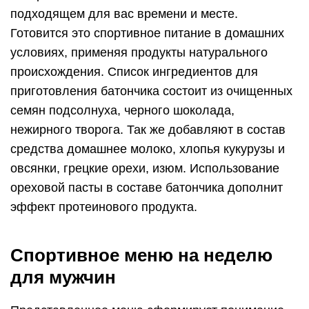
День
Прием пищи
Меню на день
Овсяная каша на
молоке 1,5% с
1 день
Завтрак
ягодами или
сухофруктами,
отварные яйца
Поздний
Йогурт без
завтрак
добавок, фрукты
Отварное куриное
филе, гречка с
Обед
грибами, свежие
овощи