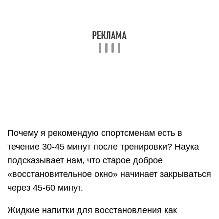
подсказывает нам, что старое доброе
«восстановительное окно» начинает закрываться
через 45-60 минут.
Жидкие напитки для восстановления как
правило легче для желудка, быстрее
усваиваются и более удобны, если вы далеко от
дома. Возьмите с собой протеиновый порошок
или смесь для восстановления, смешайте их с
водой и выпейте после тренировки. А потом,
когда придете домой, устройте себе
полноценный прием пищи со сложными
углеводами, белком, овощами и омега-
кислотами. Это снова поможет стабилизировать
уровень сахара в крови и наполнит вас энергией!