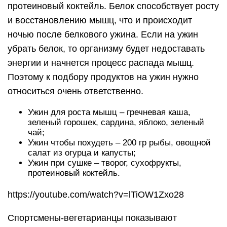
Батончик на протеиновой
основе
Еще одной разновидностью спортивного
питания в домашних условиях называют
сладкий батончик, в котором содержится
необходимый процент протеина. В этом виде
продукта сочетались удобство и питательность.
Употребить батончик можно в наиболее
подходящем для вас времени и месте.
Готовится это спортивное питание в домашних
условиях, применяя продукты натурального
происхождения. Список ингредиентов для
приготовления батончика состоит из очищенных
семян подсолнуха, черного шоколада,