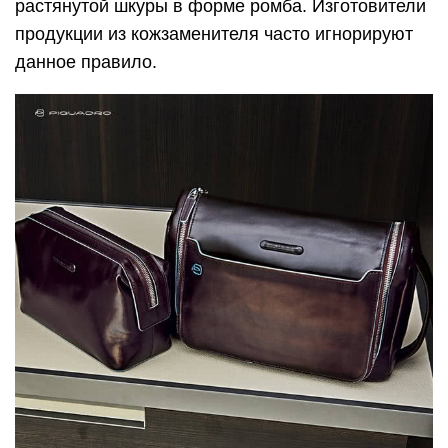
Надписи
Посмотрите, что указано в составе на бирке
(ярлычке). В зависимости от страны
производства, о натуральности на разных языках
говорят следующие слова: genuine leather
(английский), echtleder (немецкий), cuir
(французский), vera pelle (итальянский).