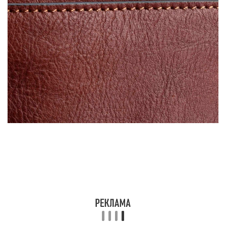
кожи с другими материалами
Крупный поставщик подобных изделий – Китай.
Производители не всегда указывают, какой
именно материал используется. Вместо «bonded
leather», «reconstituted leather» (т. е.
«восстановленная кожа») они пишут просто –
«leather» (кожа). Однако если кожаное портмоне
стоит всего 1000 рублей, это должно
насторожить покупателя. Как отличить
настоящую кожу от ее имитации?
Отличия от натуральной кожи
Натуральную кожу производят из шкур
животных. Она пригодна для изготовления
различных изделий только после