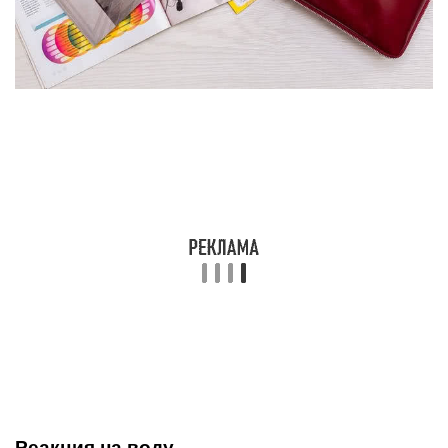
Реакция на воду
Просто капните чуть жидкости на вещь и
посмотрите, что произойдет. Если стенка сумки
станет постепенно впитывать влагу, темнея,
значит, это не имитация, ведь по тому же
дермантину капли бы стекали.
Казалось бы, водостойкость – хорошее свойство,
но в паре с воздухонепроницаемостью она
приводит к возникновению парникового
эффекта.