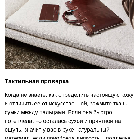
и отличить ее от искусственной, зажмите ткань
сумки между пальцами. Если она быстро
потеплела, но осталась сухой и приятной на
ощупь, значит у вас в руке натуральный
материал, если приобрела липкость – подделка.
Чтобы окончательно убедиться, проведите
следующий тест на эластичность и мягкость:
Согните (сдавите) стенку аксессуара, нажмите
пальцем на ее внешнюю поверхность.
Подержите несколько секунд, после отпустите
и посмотрите, что произойдет.
Сырье естественного происхождения гибко
вернется в исходное состояние, причем без
единой складки или морщинки, а вот на том же
дермантине останутся заломы. Со временем