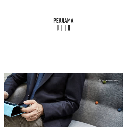
Специфический запах
Ощутимое отличие натуральной кожи от
искусственной (кожзама) кроется именно в
аромате. Если в первом случае он
слабовыраженный и скорее благородный, то во
втором – резкий, химический, неприятный,
бьющийся в нос. Но чтобы не впасть в
заблуждение, не нужно ориентироваться только
на запах.