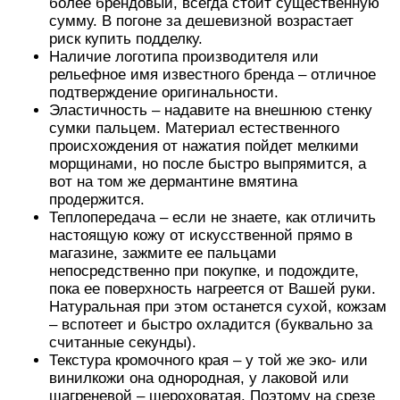
более брендовый, всегда стоит существенную
сумму. В погоне за дешевизной возрастает
риск купить подделку.
Наличие логотипа производителя или
рельефное имя известного бренда – отличное
подтверждение оригинальности.
Эластичность – надавите на внешнюю стенку
сумки пальцем. Материал естественного
происхождения от нажатия пойдет мелкими
морщинами, но после быстро выпрямится, а
вот на том же дермантине вмятина
продержится.
Теплопередача – если не знаете, как отличить
настоящую кожу от искусственной прямо в
магазине, зажмите ее пальцами
непосредственно при покупке, и подождите,
пока ее поверхность нагреется от Вашей руки.
Натуральная при этом останется сухой, кожзам
– вспотеет и быстро охладится (буквально за
считанные секунды).
Текстура кромочного края – у той же эко- или
винилкожи она однородная, у лаковой или
шагреневой – шероховатая. Поэтому на срезе