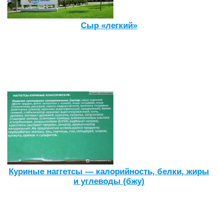
Сыр «легкий»
Куриные наггетсы — калорийность, белки, жиры
и углеводы (бжу)