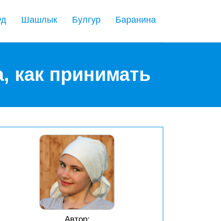
уд
Шашлык
Булгур
Баранина
а, как принимать
Автор: