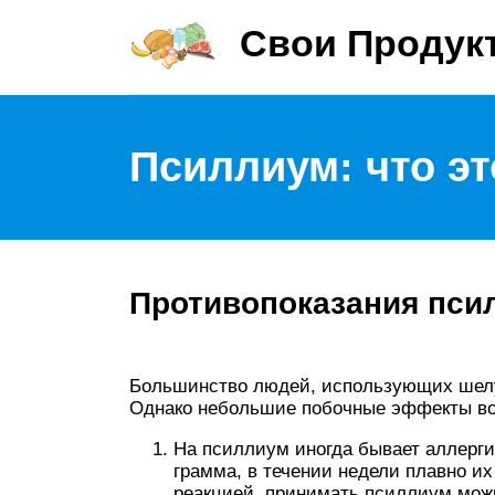
Свои Продук
Псиллиум: что эт
Противопоказания пси
Большинство людей, использующих шелу
Однако небольшие побочные эффекты в
На псиллиум иногда бывает аллергия
грамма, в течении недели плавно их
реакцией, принимать псиллиум мож