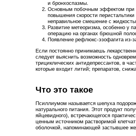
и бронхоспазмы.
Основным побочным эффектом при 
повышения скорости перистальтики 
неправильное смешение с жидкость
Развитие метеоризма, особенно у па
операцию на органах брюшной поло
Появление рефлюкс-эзофагита из-за
Если постоянно принимаешь лекарственны
следует выяснить возможность одноврем
трициклических антидепрессантов, в час
которые входит литий; препаратов, сниж
Что это такое
Псиллиумом называется шелуха подорож
натурального питания. Этот продукт полу
яйцевидного), встречающегося практичес
ценным источником растворимой клетчатк
оболочкой, напоминающей застывшее жел