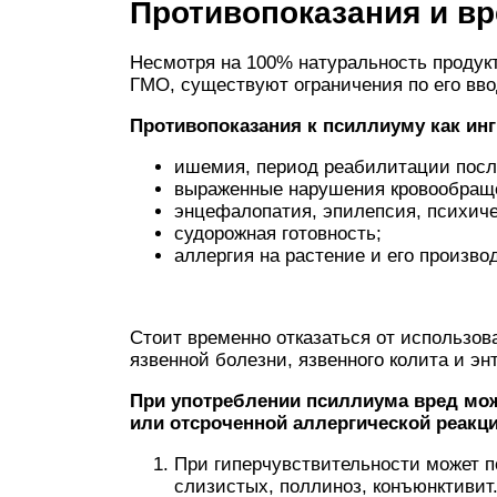
Противопоказания и в
Несмотря на 100% натуральность продукт
ГМО, существуют ограничения по его вво
Противопоказания к псиллиуму как ин
ишемия, период реабилитации после
выраженные нарушения кровообраще
энцефалопатия, эпилепсия, психиче
судорожная готовность;
аллергия на растение и его произво
Стоит временно отказаться от использов
язвенной болезни, язвенного колита и эн
При употреблении псиллиума вред мож
или отсроченной аллергической реакци
При гиперчувствительности может п
слизистых, поллиноз, конъюнктиви