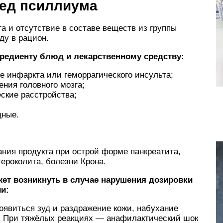
ред псиллиума
а и отсутствие в составе веществ из группы
ду в рацион.
гредиенту блюд и лекарственному средству:
 инфаркта или геморрагического инсульта;
ния головного мозга;
ские расстройства;
дные.
ания продукта при острой форме панкреатита,
тероколита, болезни Крона.
ет возникнуть в случае нарушения дозировки
и:
оявиться зуд и раздражение кожи, набухание
т. При тяжёлых реакциях — анафилактический шок