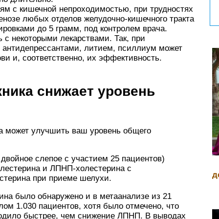
ям с кишечной непроходимостью, при трудностях
енозе любых отделов желудочно-кишечного тракта
овками до 5 грамм, под контролем врача.
с некоторыми лекарствами. Так, при
 антидепрессантами, литием, псиллиум может
ови и, соответственно, их эффективность.
ника снижает уровень
а может улучшить ваш уровень общего
двойное слепое с участием 25 пациентов)
олестерина и ЛПНП-холестерина с
д
стерина при приеме шелухи.
ина было обнаружено и в метаанализе из 21
ом 1.030 пациентов, хотя было отмечено, что
одило быстрее, чем снижение ЛПНП. В выводах