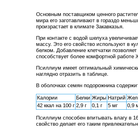
Основным поставщиком ценного раститель
мира его заготавливают в гораздо мень
произрастает в климате Закавказья.
При контакте с водой шелуха увеличивае
массу. Это его свойство используют в ку
белком. Добавление клетчатки позволяе
способствует более комфортной работе 
Псиллиум имеет оптимальный химически
наглядно отразить в таблице.
В оболочках семян подорожника содержи
Калории
Белки
Жиры
Натрий
Жел
42 ккал на 100 г
2,9 г
0,1 г
5 мг
0,9 
Псиллиум способен впитывать влагу в 16
свойство делает его таким привлекатель