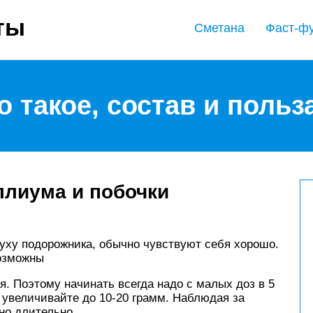
ты
Сметана
Фаст-ф
о такое, состав и польз
ллиума и побочки
ху подорожника, обычно чувствуют себя хорошо.
озможны
. Поэтому начинать всегда надо с малых доз в 5
 увеличивайте до 10-20 грамм. Наблюдая за
но длительно.