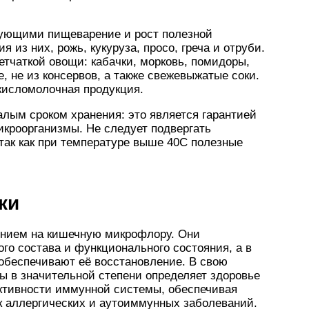
рующими пищеварение и рост полезной
 из них, рожь, кукуруза, просо, греча и отруби.
етчаткой овощи: кабачки, морковь, помидоры,
, не из консервов, а также свежевыжатые соки.
кисломолочная продукция.
лым сроком хранения: это является гарантией
микроорганизмы. Не следует подвергать
так как при температуре выше 40С полезные
ки
янием на кишечную микрофлору. Они
о состава и функционального состояния, а в
обеспечивают её восстановление. В свою
ы в значительной степени определяет здоровье
активности иммунной системы, обеспечивая
к аллергических и аутоиммунных заболеваний.