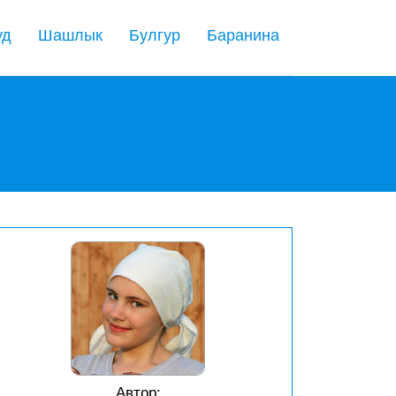
уд
Шашлык
Булгур
Баранина
Автор: