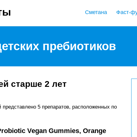
ты
Сметана
Фаст-ф
детских пребиотиков
ей старше 2 лет
й представлено 5 препаратов, расположенных по
Probiotic Vegan Gummies, Orange