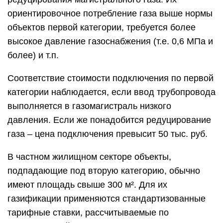
технологическую связь с газопроводом
исполнителя.
Утверждение сумм тарифов за подключение газа
к домохозяйствам второй категории производит
местный орган исполнительной власти РЭК (т.е.
региональная энергетическая комиссия).
Третья категория объектов. К объектам
капстроительства третьей категории
принадлежат хозяйства, нуждающиеся в
индивидуальном проекте газификации. Для них
сумма определяется по проектно-сметной
документации, предварительно прошедшей
экспертизу.
Размер расходов на газификацию для