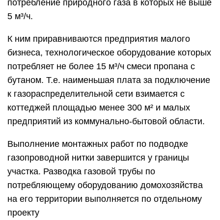
Возможный объем работ по прокладке
присоединительных газовых коммуникаций к
домохозяйству первой категории ограничен:
наибольшая дистанция от магистрального
газораспределителя до потребляющего газ
оборудования – менее 200 м;
давление газа в газоснабжающем источнике –
до 0,3 МПа.
Помимо этого прокладка вводных газопроводов
производится без построения пунктов
редуцирования (снижения давления)