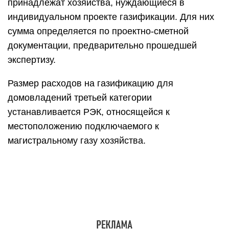
Расценки на пробрасывание газопровода по
участку от пограничного ввода у разных
компаний неодинаковы. Однако стоит учесть
потребность многочисленных согласований
газового проекта. С опытным предприятием-
исполнителем полноценная газификация
произойдет быстрее
Характерными признаками объектов заявителей,
нуждающихся в газификации, считаются
следующие условия:
плановый расход природного газа от 500 м³/ч;
работы по присоединению к газовой
магистрали требуют выведения трубопровода
через территории лесфонда, по скальным
грунтам, болотам и водным препятствиям;
работы по монтажу газопровода требуют
прохода через препятствия, вынуждающие