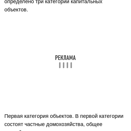
к газораспределительной сети взимается с
коттеджей площадью менее 300 м² и малых
предприятий из коммунально-бытовой области.
Выполнение монтажных работ по подводке
газопроводной нитки завершится у границы
участка. Разводка газовой трубы по
потребляющему оборудованию домохозяйства
на его территории выполняется по отдельному
проекту