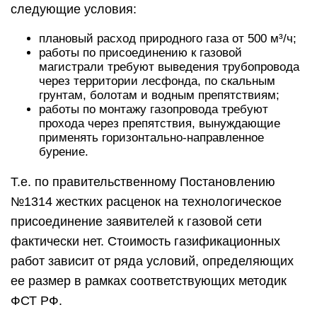
Подключение газа к частному
дому в 2021 году
Президент России Владимир Путин поручает
правительству РФ, газовым службам, всем
профильным службам сделать подключение
всех домовладений в России к газовым сетям
бесплатным.
Новак подчеркнул, что уже внутри участка
собственнику нужно самостоятельно обеспечить