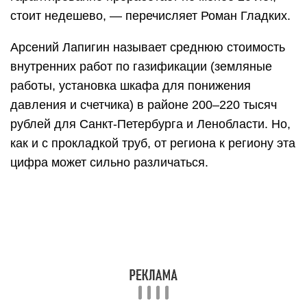
стоит недешево, — перечисляет Роман Гладких.
Арсений Лапигин называет среднюю стоимость
внутренних работ по газификации (земляные
работы, установка шкафа для понижения
давления и счетчика) в районе 200–220 тысяч
рублей для Санкт-Петербурга и Ленобласти. Но,
как и с прокладкой труб, от региона к региону эта
цифра может сильно различаться.
Впрочем, вице-премьер РФ Александр
Новак пообещал определить минимальный пакет
услуг для работы внутри участка и установки
внутридомового газового оборудования, чтобы
«исключить возможность злоупотребления и
завышения цены на строительство в границах