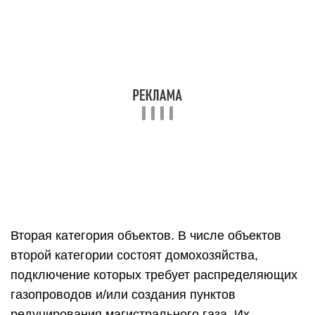
выполняется в газомагистраль низкого
давления. Если же понадобится редуцирование
газа – цена подключения превысит 50 тыс. руб.
В частном жилищном секторе объекты,
подпадающие под вторую категорию, обычно
имеют площадь свыше 300 м². Для их
газификации применяются стандартизованные
тарифные ставки, рассчитываемые по
разработанной ФСТ РФ методике (приложение к
приказу №101-э/3 от 28.04.2014 г.).
Надо отметить, что заявителям объемов
потребления природного или искусственного
газа от 300 м³/ч и выше требуется согласовывать
подключения газа с ГРО, имеющей