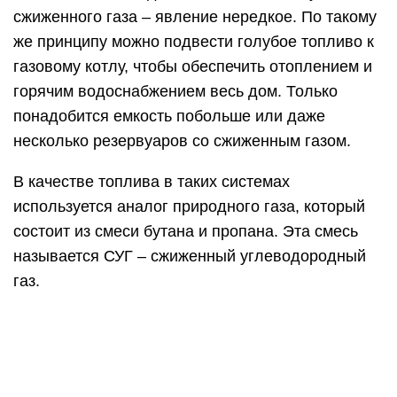
Чтобы организовать систему автономного или
альтернативного газоснабжения дома,
необходимо соединить в единую систему
следующие элементы:
емкость для хранения СУГ – одна или
несколько;
испаритель (регулятор давления) для газа;
газовые трубы;
элементы управления системой;
приборы, которые работают на сжиженном
газе: плита, колонка, котел и т.п.
Специальные газовые приборы для автономного
газоснабжения загородного дома не нужны. Если
котел или колонка может работать от
магистральной газовой сети, то и баллон или
газгольдер к ней подключить можно. Это очень