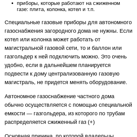
покрывает даже расходы на монтаж автономной
системы газоснабжения.
Еще одно преимущество котлов на сжиженном
газе –
высокая степень автоматизации
оборудования. Если работа приборов,
потребляющих газ, настроена правильно, они
будут включаться и выключаться автоматически,
подогревая при этом теплоноситель и/или
горячую воду до установленной температуры.