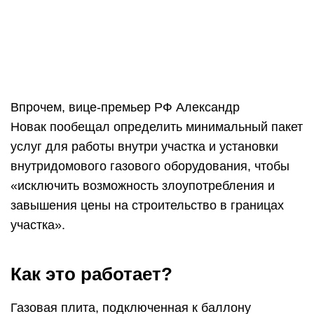
участка».
Как это работает?
Газовая плита, подключенная к баллону
сжиженного газа – явление нередкое. По такому
же принципу можно подвести голубое топливо к
газовому котлу, чтобы обеспечить отоплением и
горячим водоснабжением весь дом. Только
понадобится емкость побольше или даже
несколько резервуаров со сжиженным газом.
В качестве топлива в таких системах
используется аналог природного газа, который
состоит из смеси бутана и пропана. Эта смесь
называется СУГ – сжиженный углеводородный
газ.