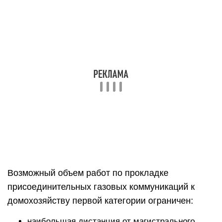
магистрального природного газа.
Плата за подключение газопровода для
объектов первой категории составляет 20 000-50
000 рублей (п.8 приложения к приказу ФСТ РФ
№101-э/3 от 28.04.2014 г.). Точная цена
определяется местной ГРО согласно условий на
данной территории, но не может превысить 50
000 руб.