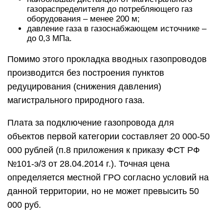
Вторая категория объектов. В числе объектов
второй категории состоят домохозяйства,
подключение которых требует распределяющих
газопроводов и/или создания пунктов
редуцирования магистрального газа. Их
ориентировочное потребление газа выше нормы
объектов первой категории, требуется более
высокое давление газоснабжения (т.е. 0,6 МПа и
более) и т.п.
Соответствие стоимости подключения по первой
категории наблюдается, если ввод трубопровода