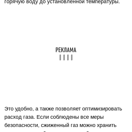
Согласно Постановления №1314 Правительства
России домовладельцам необходимо выяснить,
сколько стоит сейчас провести в их дома газ
через обращение в региональную службу
газораспределения.
Прежде всего, расходы домохозяйства на
технологическое подключение зависят от
объема работ по газификации. В связи с этим
определено три категории капитальных
объектов.