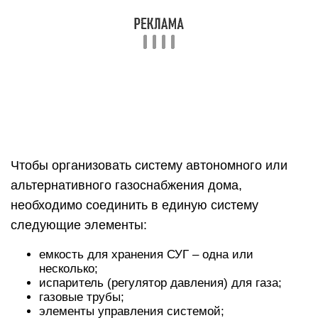
удобно, если в дальнейшем планируется
подвести к дому централизованную газовую
магистраль, не придется менять оборудование.
Автономное газоснабжение частного дома
обычно осуществляется с помощью специальной
емкости — газгольдера, из которого по трубам
распределяется сжиженный газ (+)
Основная причина, по которой владельцы
частных домов отказываются от электрических и
твердотопливных котлов для отопления пользу
газовых агрегатов, состоит в относительно
невысоких эксплуатационных расходах.
Газ, в том числе и сжиженный, обходится
дешевле, чем электричество или уголь. Разница