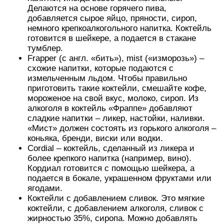
Делаются на основе горячего пива,
добавляется сырое яйцо, пряности, сироп,
немного крепкоалкогольного напитка. Коктейль
готовится в шейкере, а подается в стакане
тумблер.
Frapper (с англ. «бить»), mist («изморозь») –
схожие напитки, которые подаются с
измельченным льдом. Чтобы правильно
приготовить такие коктейли, смешайте кофе,
мороженое на свой вкус, молоко, сироп. Из
алкоголя в коктейль «Фраппе» добавляют
сладкие напитки – ликер, настойки, наливки.
«Мист» должен состоять из горького алкоголя –
коньяка, бренди, виски или водки.
Cordial – коктейль, сделанный из ликера и
более крепкого напитка (например, вино).
Кордиал готовится с помощью шейкера, а
подается в бокале, украшенном фруктами или
ягодами.
Коктейли с добавлением сливок. Это мягкие
коктейли, с добавлением алкоголя, сливок с
жирностью 35%, сиропа. Можно добавлять