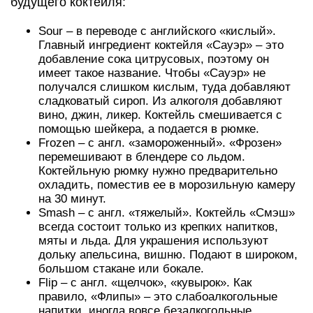
будущего коктейля:
Sour – в переводе с английского «кислый».
Главный ингредиент коктейля «Сауэр» – это
добавление сока цитрусовых, поэтому он
имеет такое название. Чтобы «Сауэр» не
получался слишком кислым, туда добавляют
сладковатый сироп. Из алкоголя добавляют
вино, джин, ликер. Коктейль смешивается с
помощью шейкера, а подается в рюмке.
Frozen – с англ. «замороженный». «Фрозен»
перемешивают в блендере со льдом.
Коктейльную рюмку нужно предварительно
охладить, поместив ее в морозильную камеру
на 30 минут.
Smash – с англ. «тяжелый». Коктейль «Смэш»
всегда состоит только из крепких напитков,
мяты и льда. Для украшения используют
дольку апельсина, вишню. Подают в широком,
большом стакане или бокале.
Flip – с англ. «щелчок», «кувырок». Как
правило, «Флипы» – это слабоалкогольные
напитки, иногда вовсе безалкогольные.