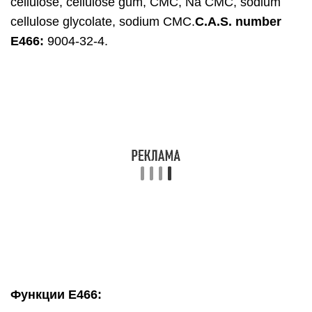
cellulose, cellulose gum, CMC, Na CMC, sodium
cellulose glycolate, sodium CMC.
C.A.S. number
E466:
9004-32-4.
Функции E466: