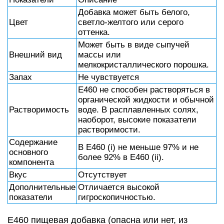
Добавка может быть белого,
Цвет
светло-желтого или серого
оттенка.
Может быть в виде сыпучей
Внешний вид
массы или
мелкокристаллического порошка.
Запах
Не чувствуется
Е460 не способен растворяться в
органической жидкости и обычной
Растворимость
воде. В расплавленных солях,
наоборот, высокие показатели
растворимости.
Содержание
В Е460 (i) не меньше 97% и не
основного
более 92% в Е460 (ii).
компонента
Вкус
Отсутствует
Дополнительные
Отличается высокой
показатели
гигроскопичностью.
Е460 пищевая добавка (опасна или нет, из