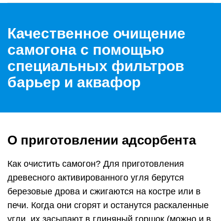
Качественное очищение
самогона с помощью
специальных фильтров
барьер и аквафор
О приготовлении адсорбента
Как очистить самогон? Для приготовления
древесного активированного угля берутся
березовые дрова и сжигаются на костре или в
печи. Когда они сгорят и останутся раскаленные
угли, их засыпают в глиняный горшок (можно и в