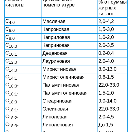
% от суммы
кислоты
номенклатуре
жирных
кислот
С
Масляная
2,0-4,2
4:0
С
Капроновая
1,5-3,0
6:0
С
Каприловая
1,0-2,0
8:0
С
Каприновая
2,0-3,5
10:0
С
Деценовая
0,2-0,4
10:1
С
Лауриновая
2,0-4,0
12:0
С
Миристиновая
8,0-13,0
14:0
С
Миристолеиновая
0,6-1,5
14:1
С
Пальмитиновая
22,0-33,0
16:0*
С
Пальмитолеиновая
1,5-2,0
16:1*
С
Стеариновая
9,0-14,0
18:0
С
Олеиновая
22,0-33,0
18:1*
С
Линолевая
2,0-4,5
18:2*
С
Линоленовая
До 1,5
18:3*