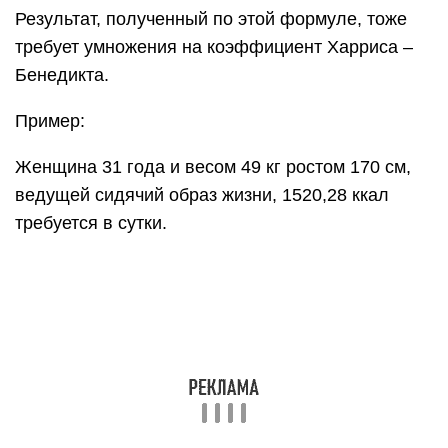
Результат, полученный по этой формуле, тоже
требует умножения на коэффициент Харриса –
Бенедикта.
Пример:
Женщина 31 года и весом 49 кг ростом 170 см,
ведущей сидячий образ жизни, 1520,28 ккал
требуется в сутки.
(665 + (9,6 × 49) + (1,8 × 170) – (4,7 × 31)) × 1,2 =
1520,28 ккал
Мужчина 31 года и весом 91 кг ростом 190 см,
ведущей сидячий образ жизни, 2462,28 ккал
требуется в сутки.
(66 + (13,7 × 91) + (5 × 190) – (6,8 × 31)) × 1,2 =