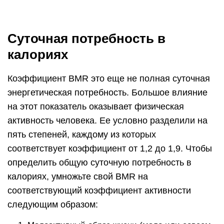
определить общую суточную потребность в
калориях, умножьте свой BMR на
соответствующий коэффициент активности
следующим образом:
Малоактивный образ жизни (мало или совсем
нет занятий спортом): BMR x 1,2.
Легкая активность (несложные упражнения /
спорт 1–3 дня в неделю): BMR x 1,375.
Умеренная активность (умеренные упражнения
/ спорт 3-5 раз в неделю): BMR x 1,55.
Активный (тяжелые упражнения / спорт 6-7
почти ежедневно): BMR x 1,725.
Повышенная активность (очень тяжелые
упражнения / спорт и физическая работа): BMR
x 1,9