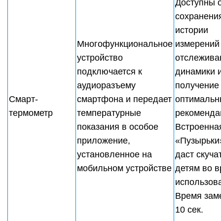
Доступны 
сохранени
истории
Многофункциональное
измерений
устройство
отслежива
подключается к
динамики 
аудиоразъему
получение
Смарт-
смартфона и передает
оптимальн
термометр
температурные
рекоменда
показания в особое
Встроенна
приложение,
«Пузырьки
установленное на
даст скуча
мобильном устройстве
детям во 
использов
Время зам
10 сек.