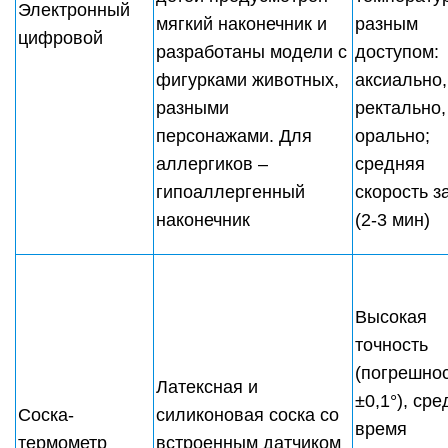
Электронный
мягкий наконечник и
разным
цифровой
разработаны модели с
доступом:
фигурками животных,
аксиально,
разными
ректально,
персонажами. Для
орально;
аллергиков –
средняя
гипоаллергенный
скорость з
наконечник
(2-3 мин)
Высокая
точность
(погрешно
Латексная и
±0,1°), ср
Соска-
силиконовая соска со
время
термометр
встроенным датчиком