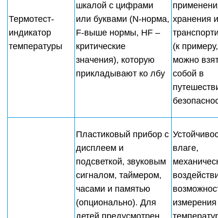
шкалой с цифрами
применени
Термотест-
или буквами (N-норма,
хранения 
индикатор
F-выше нормы, HF –
транспорт
температуры
критические
(к примеру,
значения), которую
можно взят
прикладывают ко лбу
собой в
путешестви
безопасно
Пластиковый прибор с
Устойчивос
дисплеем и
влаге,
подсветкой, звуковым
механичес
сигналом, таймером,
воздейств
часами и памятью
возможнос
(опционально). Для
измерения
детей предусмотрен
температу