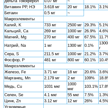
дельта Токоферол
0.07 мг
~
Витамин РР, НЭ
3.618 мг
20 мг
18.1%
3.1
Бетаин
0.5 мг
~
Макроэлементы
Калий, K
733 мг
2500 мг
29.3%
5.1
Кальций, Ca
269 мг
1000 мг
26.9%
4.6
Магний, Mg
270 мг
400 мг
67.5%
11.7
1300
Натрий, Na
1 мг
1300 мг
0.1%
г
Сера, S
211.5 мг
1000 мг
21.2%
3.7
Фосфор, P
481 мг
800 мг
60.1%
10.
Микроэлементы
Железо, Fe
3.71 мг
18 мг
20.6%
3.6
Марганец, Mn
2.179 мг
2 мг
109%
18.
1000
Медь, Cu
1031 мкг
103.1%
17.
мкг
Селен, Se
4.1 мкг
55 мкг
7.5%
1.3
Цинк, Zn
3.12 мг
12 мг
26%
4.5
Усвояемые