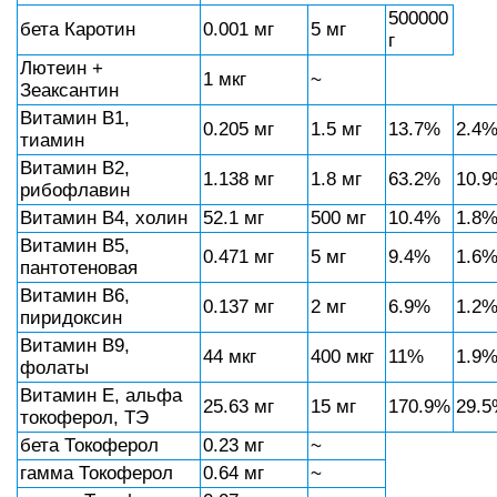
500000
бета Каротин
0.001 мг
5 мг
г
Лютеин +
1 мкг
~
Зеаксантин
Витамин В1,
0.205 мг
1.5 мг
13.7%
2.4
тиамин
Витамин В2,
1.138 мг
1.8 мг
63.2%
10.
рибофлавин
Витамин В4, холин
52.1 мг
500 мг
10.4%
1.8
Витамин В5,
0.471 мг
5 мг
9.4%
1.6
пантотеновая
Витамин В6,
0.137 мг
2 мг
6.9%
1.2
пиридоксин
Витамин В9,
44 мкг
400 мкг
11%
1.9
фолаты
Витамин Е, альфа
25.63 мг
15 мг
170.9%
29.
токоферол, ТЭ
бета Токоферол
0.23 мг
~
гамма Токоферол
0.64 мг
~