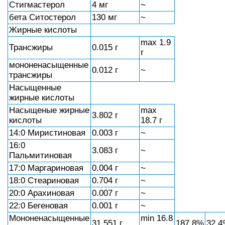
Стигмастерол
4 мг
~
бета Ситостерол
130 мг
~
Жирные кислоты
max 1.9
Трансжиры
0.015 г
г
мононенасыщенные
0.012 г
~
трансжиры
Насыщенные
жирные кислоты
Насыщеные жирные
max
3.802 г
кислоты
18.7 г
14:0 Миристиновая
0.003 г
~
16:0
3.083 г
~
Пальмитиновая
17:0 Маргариновая
0.004 г
~
18:0 Стеариновая
0.704 г
~
20:0 Арахиновая
0.007 г
~
22:0 Бегеновая
0.001 г
~
Мононенасыщенные
min 16.8
31.551 г
187.8%
32.