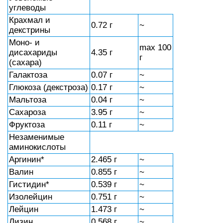
углеводы
Крахмал и
0.72 г
~
декстрины
Моно- и
max 100
дисахариды
4.35 г
г
(сахара)
Галактоза
0.07 г
~
Глюкоза (декстроза)
0.17 г
~
Мальтоза
0.04 г
~
Сахароза
3.95 г
~
Фруктоза
0.11 г
~
Незаменимые
аминокислоты
Аргинин*
2.465 г
~
Валин
0.855 г
~
Гистидин*
0.539 г
~
Изолейцин
0.751 г
~
Лейцин
1.473 г
~
Лизин
0.568 г
~