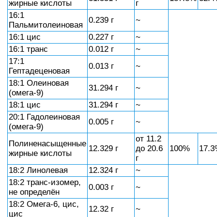
жирные кислоты
г
16:1
0.239 г
~
Пальмитолеиновая
16:1 цис
0.227 г
~
16:1 транс
0.012 г
~
17:1
0.013 г
~
Гептадеценовая
18:1 Олеиновая
31.294 г
~
(омега-9)
18:1 цис
31.294 г
~
20:1 Гадолеиновая
0.005 г
~
(омега-9)
от 11.2
Полиненасыщенные
12.329 г
до 20.6
100%
17.
жирные кислоты
г
18:2 Линолевая
12.324 г
~
18:2 транс-изомер,
0.003 г
~
не определён
18:2 Омега-6, цис,
12.32 г
~
цис