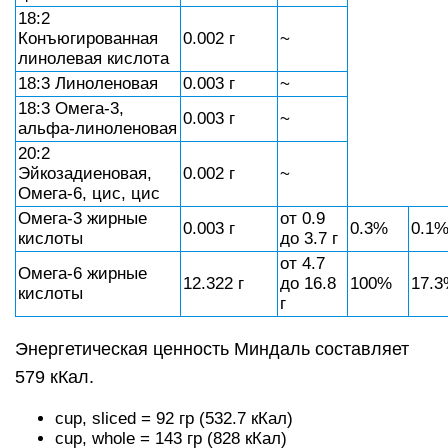
18:2
Конъюгированная
0.002 г
~
линолевая кислота
18:3 Линоленовая
0.003 г
~
18:3 Омега-3,
0.003 г
~
альфа-линоленовая
20:2
Эйкозадиеновая,
0.002 г
~
Омега-6, цис, цис
Омега-3 жирные
от 0.9
0.003 г
0.3%
0.1
кислоты
до 3.7 г
от 4.7
Омега-6 жирные
12.322 г
до 16.8
100%
17.
кислоты
г
Энергетическая ценность Миндаль составляет
579 кКал.
cup, sliced = 92 гр (532.7 кКал)
cup, whole = 143 гр (828 кКал)