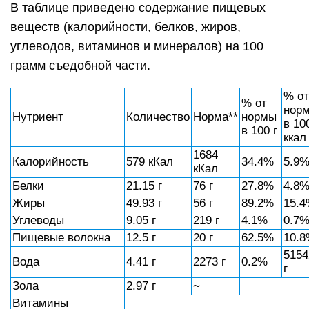
В таблице приведено содержание пищевых
веществ (калорийности, белков, жиров,
углеводов, витаминов и минералов) на 100
грамм съедобной части.
% от
% от
нор
Нутриент
Количество
Норма**
нормы
в 10
в 100 г
ккал
1684
Калорийность
579 кКал
34.4%
5.9
кКал
Белки
21.15 г
76 г
27.8%
4.8
Жиры
49.93 г
56 г
89.2%
15.
Углеводы
9.05 г
219 г
4.1%
0.7
Пищевые волокна
12.5 г
20 г
62.5%
10.
5154
Вода
4.41 г
2273 г
0.2%
г
Зола
2.97 г
~
Витамины