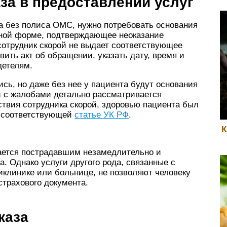
аза в предоставлении услуг
а без полиса ОМС, нужно потребовать основания
енной форме, подтверждающее неоказание
сотрудник скорой не выдает соответствующее
ить акт об обращении, указать дату, время и
детелям.
сь, но даже без нее у пациента будут основания
 с жалобами детально рассматривается
ствия сотрудника скорой, здоровью пациента был
о соответствующей
статье УК РФ
.
К
ается пострадавшим незамедлительно и
. Однако услуги другого рода, связанные с
иклинике или больнице, не позволяют человеку
трахового документа.
каза