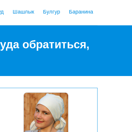
уд
Шашлык
Булгур
Баранина
куда обратиться,