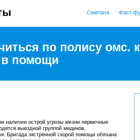
ты
Сметана
Фаст-ф
читься по полису омс. 
 в помощи
ри наличии острой угрозы жизни первичные
одятся выездной группой медиков,
я. Бригада экстренной скорой помощи обязана