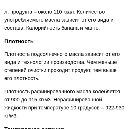
Плотность рафинированного масла колеблется
от 900 до 915 кг/м3. Нерафинированной
жидкости при температуре 10 градусов – 922-930
кг/м3.
Температура кипения
Как и плотность, температура кипения
подсолнечного масла зависит от его вида и
степени очистки. Цельный нерафинированный
продукт – настоящий кладезь витаминов и
других полезных элементов. Закипает такая
жидкость уже при температуре 107 градусов.
Этот процесс сопровождается горением и
образованием канцерогенов. Потому стоит
задуматься над тем, чем заменить такое
подсолнечное масло для приготовления пищи,