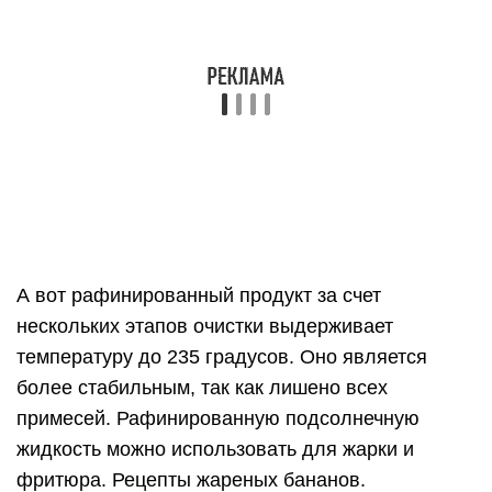
температуру до 235 градусов. Оно является
более стабильным, так как лишено всех
примесей. Рафинированную подсолнечную
жидкость можно использовать для жарки и
фритюра. Рецепты жареных бананов.
Выбираем правильно
Выбирая упаковку масла в магазине, помните
эти советы:
обращайте внимание на дату изготовления и
срок годности;
старайтесь выбирать масло в бутылках из
темного стекла. На свету масло быстрее
портится;