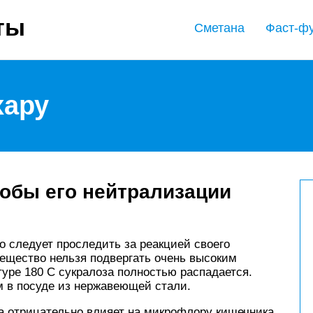
ты
Сметана
Фаст-ф
хару
обы его нейтрализации
о следует проследить за реакцией своего
вещество нельзя подвергать очень высоким
уре 180 С сукралоза полностью распадается.
м в посуде из нержавеющей стали.
а отрицательно влияет на микрофлору кишечника,