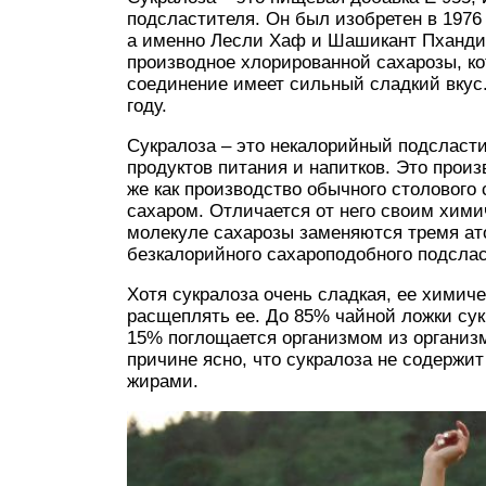
подсластителя. Он был изобретен в 1976 
а именно Лесли Хаф и Шашикант Пхандис
производное хлорированной сахарозы, кот
соединение имеет сильный сладкий вкус.
году.
Сукралоза – это некалорийный подсласт
продуктов питания и напитков. Это произ
же как производство обычного столового 
сахаром. Отличается от него своим хими
молекуле сахарозы заменяются тремя ат
безкалорийного сахароподобного подслас
Хотя сукралоза очень сладкая, ее химич
расщеплять ее. До 85% чайной ложки сук
15% поглощается организмом из организм
причине ясно, что сукралоза не содержи
жирами.