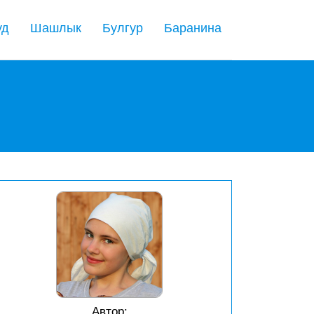
уд
Шашлык
Булгур
Баранина
Автор: