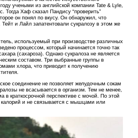
году учеными из английской компании Tate & Lyle,
. Тогда Хаф сказал Пандису “проверить”
орое он понял по вкусу. Он обнаружил, что
 Тейт и Лайл запатентовали сукралозу в этом же
итель, используемый при производстве различных
ведено процессом, который начинается точно так
сахара (сахароза). Однако сукралоза не является
ческим составом. Три выбранные группы в
омами хлора, что приводит к получению
тителя.
еское соединение не позволяет желудочным сокам
ралозы не всасывается в организм. Тем не менее,
а в краткосрочной перспективе с мочой. По этой
т калорий и не связывается с мышцами или