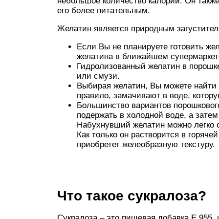
небольшое количество калорий. Он также
его более питательным.
Желатин является природным загустител
Если Вы не планируете готовить же
желатина в ближайшем супермаркет
Гидролизованный желатин в порошке
или смузи.
Выбирая желатин, Вы можете найти н
правило, замачивают в воде, котору
Большинство вариантов порошковог
подержать в холодной воде, а затем
Набухнувший желатин можно легко с
Как только он растворится в горяче
приобретет желеобразную текстуру.
Что такое сукралоза?
Сукралоза – это пищевая добавка Е 955, 