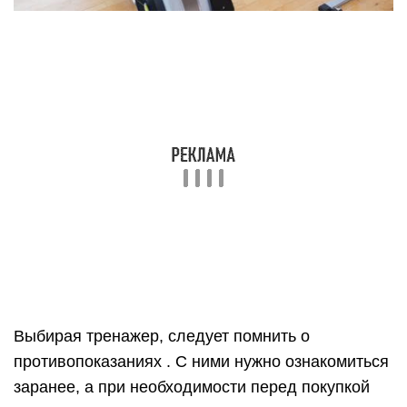
способах похудения!
Жим собственного веса ногами
(объект: ноги)
Коварство тренажера состоит в том, что чем
больше вы весите, тем большее усилие
придется приложить, чтобы оттолкнуться от
стойки. Но еще большее усилие придется
приложить, чтобы оттолкнуть себя от дивана и
направиться в парк.