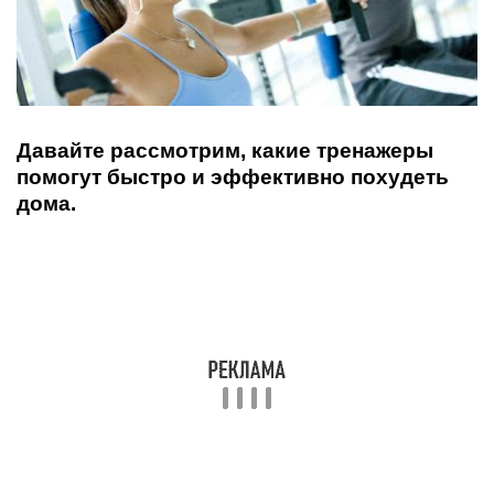
Давайте рассмотрим, какие тренажеры
помогут быстро и эффективно похудеть
дома.
Степпер
Один из самых популярных тренажеров, который
повышает выносливость и помогает привести в
порядок ноги, бока и талию. Сильно похудеть на
нем не получится, но при правильном
использовании и регулярных тренировках
мышцы обретают тонус, а тело желаемые
контуры.