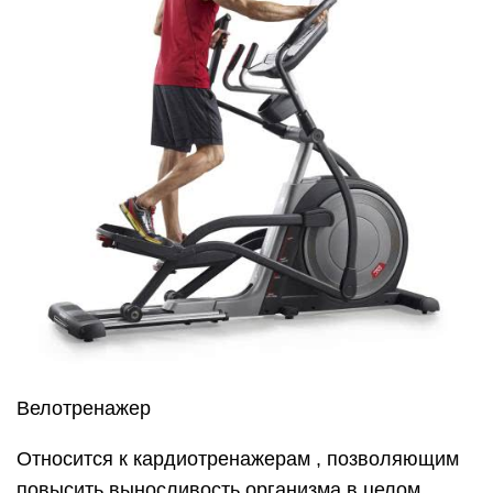
Гребной тренажер
Подходит для тех, кто хочет развить мускулатуру
верхней части туловища . Во время занятий на
гребном тренажере работают мышцы ног,
брюшного пресса и ягодиц. Он помогает
укрепить спину и улучшить осанку.