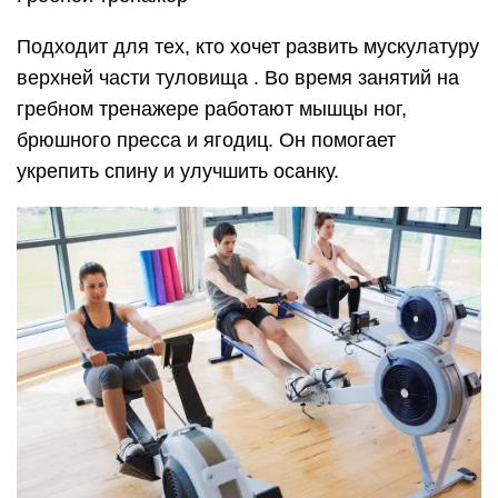
Выбирая тренажер, следует помнить о
противопоказаниях . С ними нужно ознакомиться
заранее, а при необходимости перед покупкой
проконсультироваться у врача. Тогда тренировки
принесут максимальную пользу и удовольствие
от полученных результатов.
Ставьте палец вверх , подписывайтесь на мой
канал и вы всегда будете обладать актуальной
информацией о быстрых , а главное правильных