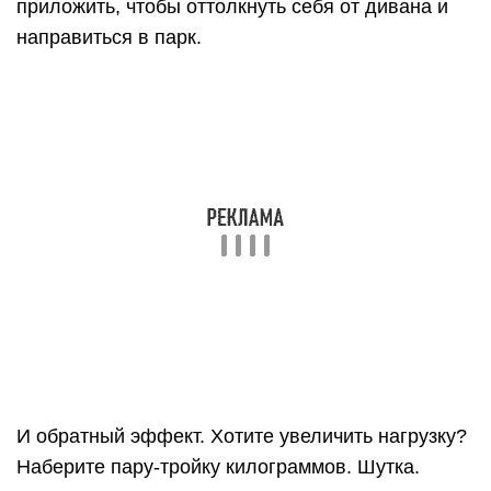
Польза
Укрепление квадрицепса (агонист)
Укрепление бицепса бедра (антагонист)
Имитация приседаний для тех, кто еще не
освоил их технику (а вдруг?)