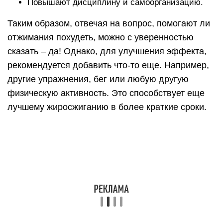
Хотя техника отжиманий одинакова как для
мужчин, так и для женщин, все же дамам
разрешаются определенные послабления. Так,
они редко отжимаются с опорой на костяшки
пальцев или с отягощением – девушкам просто
не нужен результат таких тренировок. Темп при
выполнении обычно средний, а амплитуда
движений небольшая.
Итак, как научиться отжиматься девушке с нуля
в домашних условиях? Тут важна
последовательность. Вы не будете отжиматься
от пола сразу, а будете подходить к этому
постепенно – это поможет лучше освоить технику
и предотвратить травму. Всего обучение будет