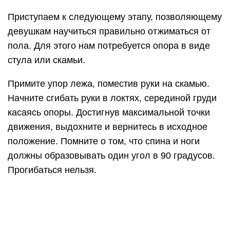
Выполните тоже 3-4 подхода по 12-15 раз. Когда
вы сможете выполнить такое отжимание около
20 раз без проблем, переходите к следующему
этапу, как научиться отжиматься девушке с нуля.
Уровень 3
Следующий шаг на пути к тому, как научиться
отжиматься девушке, уже очень близок с
классическими отжиманиями, но нагрузка при
нем значительно меньше.
Ноги нужно согнуть в коленях, опереться руками
об пол, вдохнуть, начать сгибать руки в локтях,
пытаясь серединой грудной клетки дотронуться
до пола. Если вы ощущаете дискомфорт в