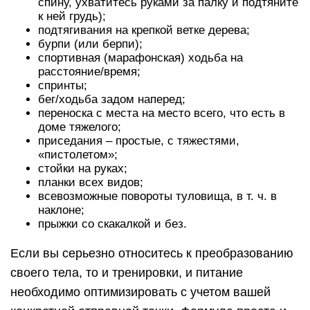
спину, ухватитесь руками за палку и подтяните
к ней грудь);
подтягивания на крепкой ветке дерева;
бурпи (или берпи);
спортивная (марафонская) ходьба на
расстояние/время;
спринты;
бег/ходьба задом наперед;
переноска с места на место всего, что есть в
доме тяжелого;
приседания – простые, с тяжестями,
«пистолетом»;
стойки на руках;
планки всех видов;
всевозможные повороты туловища, в т. ч. в
наклоне;
прыжки со скакалкой и без.
Если вы серьезно относитесь к преобразованию
своего тела, то и тренировки, и питание
необходимо оптимизировать с учетом вашей