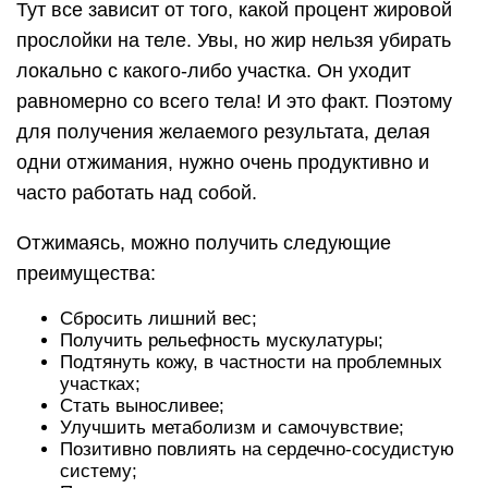
Подтянуть кожу, в частности на проблемных
участках;
Стать выносливее;
Улучшить метаболизм и самочувствие;
Позитивно повлиять на сердечно-сосудистую
систему;
Повышают дисциплину и самоорганизацию.
Таким образом, отвечая на вопрос, помогают ли
отжимания похудеть, можно с уверенностью
сказать – да! Однако, для улучшения эффекта,
рекомендуется добавить что-то еще. Например,
другие упражнения, бег или любую другую
физическую активность. Это способствует еще
лучшему жиросжиганию в более краткие сроки.
Как научиться отжиматься с
нуля девушкам