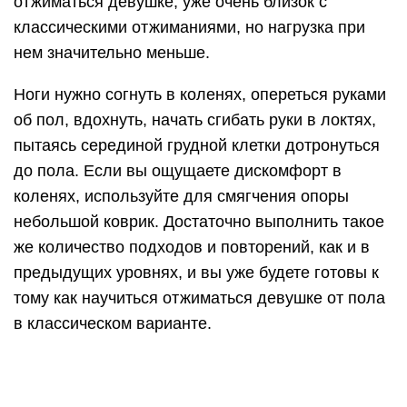
Уровень 4
А именно полноценные классические
отжимания. Возможно, вам очень хочется узнать,
как научиться быстро отжиматься от пола
девушкам, но не стоит спешить и начинать
отжиматься в стандартном варианте без
освоения облегченных версий. Девушкам
рекомендуется ставить руки на ширину плеч или
немного шире – в этом случае грудные мышцы
буду задействованы лучшим образом. Если же
вы хотите сделать акцент нагрузки на трицепсы,
напротив, ставьте руки уже. В данном случае
локти не должны быть разведены по сторонам, а