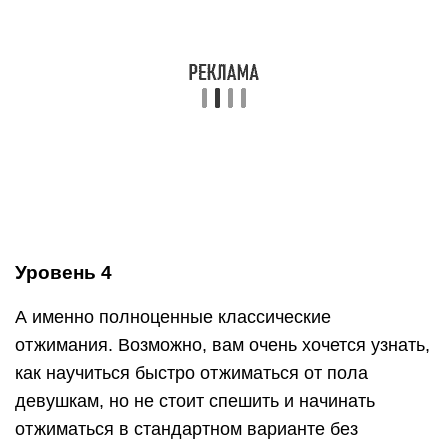
должны находиться четко вдоль туловища.
Исходная позиция – упор лежа на вытянутых
руках. Начинайте сгибать руки в локтях до тех
пор, пока между вашей грудной клеткой и полом