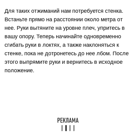
скользят, попробуйте опереться об пол стопой
полностью.
Такие отжимания повторите 12-15 раз в 3-4
подхода. Спину и ноги держите ровно.
Достаточно выполнять такое занятие три раза в
неделю, и вам удастся справиться с тем, как
научиться делать отжимания девушке.
Уровень 2
Приступаем к следующему этапу, позволяющему
девушкам научиться правильно отжиматься от
пола. Для этого нам потребуется опора в виде
стула или скамьи.
Примите упор лежа, поместив руки на скамью.