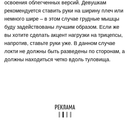
не останется пространства. Смотрите четко
вперед, не опускайте взгляд. Выдохните,
займите исходное положение. Чтобы
поддержать достигнутый результат и сохранить
мышцы в тонусе, выполняйте отжимания в те же
3-4 подхода по 12-15 раз. Посвящать
отжиманиям желательно 2-3 раза в неделю – и
когда учимся отжиматься с нуля девушке, и
когда уже освоили, как это делать.
Можно ли похудеть с помощью
отжиманий?