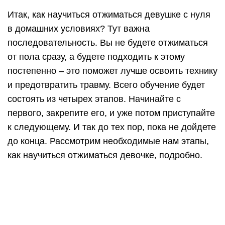
Уровень 1
Самый простой способ, освоить который сможет
даже абсолютный ноль в отношении физической
подготовки. В то же время он помогает в том, как
быстро научиться отжиматься девушке.
Особенность его в том, что отжиматься мы будем
не в привычной горизонтальной, а в
вертикальной позиции.
Для таких отжиманий нам потребуется стенка.
Встаньте прямо на расстоянии около метра от
нее. Руки вытяните на уровне плеч, упритесь в
вашу опору. Теперь начинайте одновременно
сгибать руки в локтях, а также наклоняться к
стенке, пока не дотронетесь до нее лбом. После