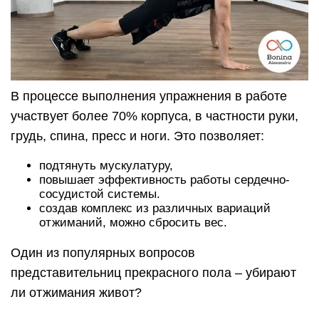
Один из популярных вопросов
представительниц прекрасного пола – убирают
ли отжимания живот?
Тут все зависит от того, какой процент жировой
прослойки на теле. Увы, но жир нельзя убирать
локально с какого-либо участка. Он уходит
равномерно со всего тела! И это факт. Поэтому
для получения желаемого результата, делая
одни отжимания, нужно очень продуктивно и
часто работать над собой.
Отжимаясь, можно получить следующие
преимущества:
Сбросить лишний вес;
Получить рельефность мускулатуры;