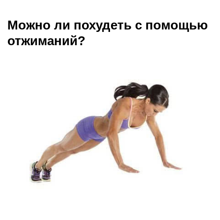
Мало кто может с уверенностью сказать, что
доволен своей фигурой. Кому-то мешают
лишние килограммы, кто-то чувствует себя
недостаточно накаченным и т.д. Чтобы достичь
желаемых результатов, нужно тренироваться и
испытывать физические нагрузки.
В наше время неправильное питание
присутствует у многих, отсюда и вытекает
жалоба – лишний вес. Исправить это поможет 2
вещи – правильное питание и регулярные
физические нагрузки.
Чтобы похудеть – не обязательно ходить в зал,
но потребуется больше времени и хорошая
дисциплина.