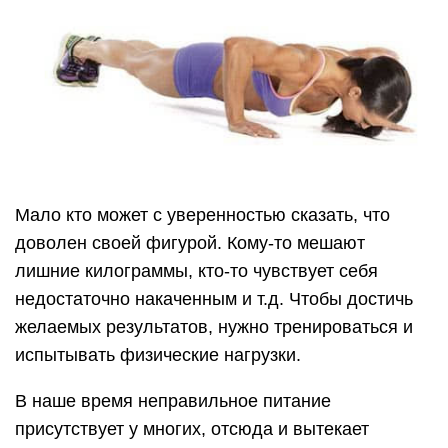
Увы, но далеко не у всех есть время ходить в
тренажерный зал или на занятия той же
аэробикой. Но, не стоит отчаиваться, небольшую
работу над собой можно проводить и в
домашних условиях, делая упражнения с
собственным весом.
Сразу стоит отметить, что это не так
эффективно, как поход в тренажерный зал. Но,
определенный результат от этого будет. Поэтому,
отжимаясь от пола, можно получить эффект.
Отжимания: польза, вред и
противопоказания
Как и любое другое упражнение, отжимания