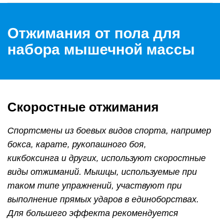
Отжимания от пола для
набора мышечной массы
Скоростные отжимания
Спортсмены из боевых видов спорта, например
бокс
а
, карате, рукопашн
ого
бо
я
,
кикбоксинг
а
и други
х
, используют скоростные
виды отжиманий. Мышцы, используемые при
таком типе упражнений, участвуют при
выполнение прямых ударов в единоборствах.
Для большего эффекта рекомендуется