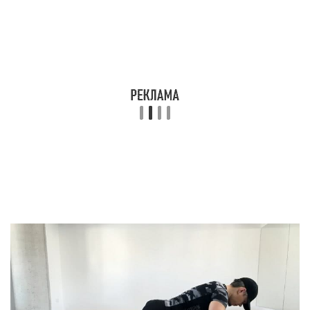
В процессе выполнения упражнения в работе
участвует более 70% корпуса, в частности руки,
грудь, спина, пресс и ноги. Это позволяет:
подтянуть мускулатуру,
повышает эффективность работы сердечно-
сосудистой системы.
создав комплекс из различных вариаций
отжиманий, можно сбросить вес.