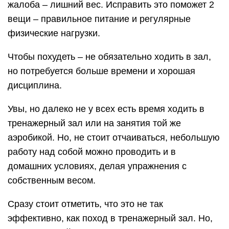
имеют ряд преимуществ и недостатков, а также
противопоказаний для выполнения. Это
отличное силовое упражнения для развития
мышц, но при неправильном выполнении или
слабых суставах оно может иметь неприятные
последствия для здоровья.
Преимущества выполнения отжиманий:
1. Отжимания — лучшее упражнение для
укрепления мышц груди с весом собственного
тела. Если вы хотите качественно поработать
над грудными мышцами, то отжимания
обязательно должны быть включены в ваш
тренировочный план.