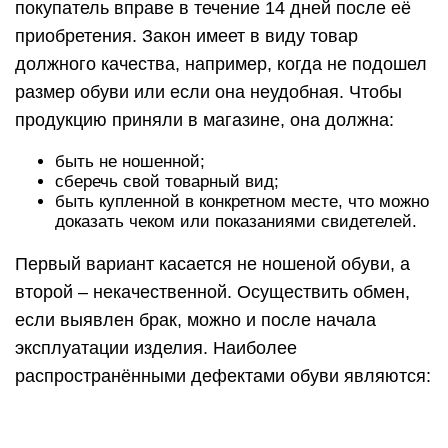
если выявлен брак, можно и после начала
эксплуатации изделия. Наиболее
распространёнными дефектами обуви являются:
разрыв и трещины материала;
отклеенная, пришедшая в негодность подошва;
сломанный каблук;
кривые швы, их расхождение;
сход краски.
В случае обнаружения подобных дефектов,
правило «14 дней» не действует, и предъявить
свои претензии продавцу можно и позже, однако
до того как закончится гарантийный срок
продукции. Для каждого вида обуви он свой.
https://www.youtube.com/watch?v=HMKXwzKPzAs
Часто гарантия распространяется на