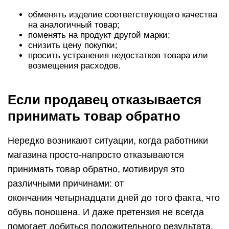
в его прямые обязанности входит защита того
или иного права потребителя. Если и это не
поможет – можно написать исковое заявление в
суд. Это уже крайняя мера, перед которой
следует попытаться уладить ситуацию мирным
путём. Даже если ничего не получится – это
будет плюсом для заявителя. В противном
случае суд поинтересуется, почему не были
использованы досудебные методы
урегулирования спора.
В иске следует указать ту же информацию, что и
в претензии. А также, нужно написать о мирных
попытках решить этот вопрос и их результатах,
приложить копии соответствующих документов.
Большинство продавцов стараются не