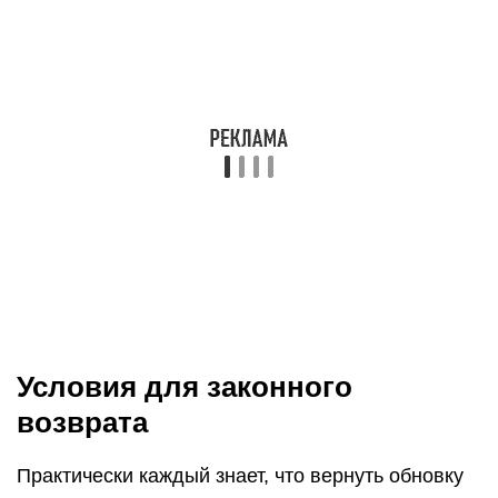
Условия для законного
возврата
Практически каждый знает, что вернуть обновку
покупатель вправе в течение 14 дней после её
приобретения. Закон имеет в виду товар
должного качества, например, когда не подошел
размер обуви или если она неудобная. Чтобы
продукцию приняли в магазине, она должна:
быть не ношенной;
сберечь свой товарный вид;
быть купленной в конкретном месте, что можно
доказать чеком или показаниями свидетелей.
Первый вариант касается не ношеной обуви, а
второй – некачественной. Осуществить обмен,