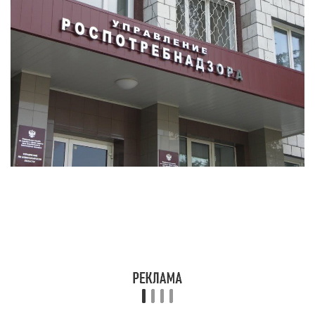
Существует множество ГОСТов, которые
описывают обязательные требования к обуви, в
том числе на что распространяется гарантия на
обувь. ГОСТ определяет продолжительность
гарантийного срока на детскую обувь,
повседневную, модельную, рабочую. Если
рассматривать, в
течение какого времени можно
вернуть
ношеную обувь, самый короткий период
насчитывает 30 дней. Каждый производитель
может по своему усмотрению увеличивать
гарантийный срок, но не имеет права сокращать
его.