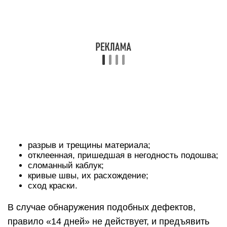
определённый сезон. Если же продавец
несогласен с требованиями клиента, он может
инициировать проведение экспертизы обуви.
Осуществляется такая процедура за счёт
реализатора, а её целью является определить
причину появления дефектов — не виновен ли
сам покупатель в порче продукта.
При этом потребитель вправе выдвигать
следующие требования:
обменять изделие соответствующего качества
на аналогичный товар;
поменять на продукт другой марки;
снизить цену покупки;
просить устранения недостатков товара или
возмещения расходов.