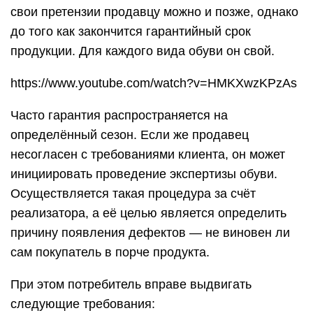
Если продавец отказывается
принимать товар обратно
Нередко возникают ситуации, когда работники
магазина просто-напросто отказываются
принимать товар обратно, мотивируя это
различными причинами: от
окончания четырнадцати дней до того факта, что
обувь поношена. И даже претензия не всегда
помогает добиться положительного результата.
Не желая пользоваться
неудобными туфлями или другими видами
обувной продукции, потребители вынуждены
искать другие пути решения проблемы.
Одним из выходов в сложившейся ситуации –
обратиться в органы Распотребнадзора. Именно