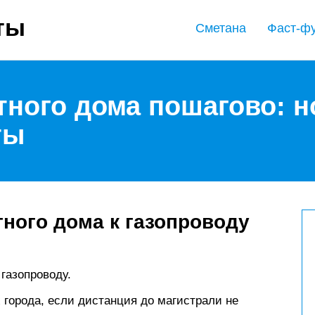
ты
Сметана
Фаст-ф
тного дома пошагово: 
ты
ного дома к газопроводу
газопроводу.
 города, если дистанция до магистрали не