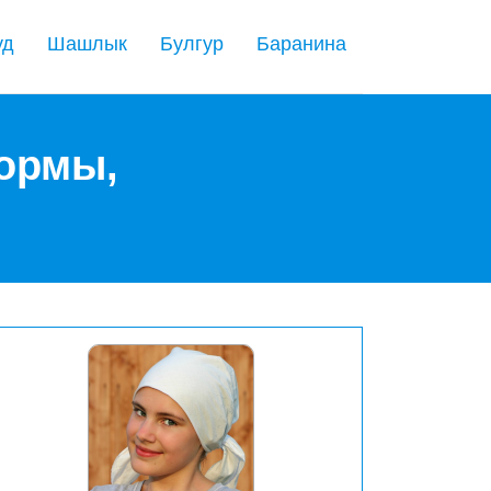
уд
Шашлык
Булгур
Баранина
нормы,