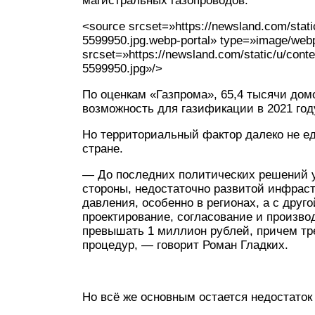
магистральных газопроводов.
<source srcset=»https://newsland.com/stat
5599950.jpg.webp-portal» type=»image/web
srcset=»https://newsland.com/static/u/con
5599950.jpg»/>
По оценкам «Газпрома», 65,4 тысячи дом
возможность для газификации в 2021 год
Но территориальный фактор далеко не е
стране.
— До последних политических решений у
стороны, недостаточно развитой инфрастр
давления, особенно в регионах, а с друг
проектирование, согласование и производ
превышать 1 миллион рублей, причем тр
процедур, — говорит Роман Гладких.
Но всё же основным остается недостато