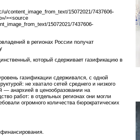
ic/u/content_image_from_text/15072021/7437606-
p»/><source
tent_image_from_text/15072021/7437606-
овладений в регионах России получат
у
динственный, который сдерживает газификацию в
ровень газификации сдерживался, с одной
уктурой: не хватало сетей среднего и низкого
ой — анархией в ценообразовании на
ство работ: в отдельных регионах они могли
ебовали огромного количества бюрократических
к финансирования.