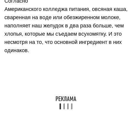
Овсянка содержит много растворимых пищевых
волокон, которые помогают вам чувствовать
себя сытым.
Многим не нравится овсяная каша из-за ее
вязкой консистенции. Но именно вязкость каши
помогает нам быстрее насытиться. Чем дольше
мы пережевываем еду, тем меньше нам
понадобиться еды для ощущения