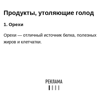
Все три компонента орехов помогут вам
почувствовать себя сытыми между приемами
пищи и дадут энергию на весь день.
Если орехи не являются вашим любимым
продуктом, но вы понимаете, что они должны
присутствовать в вашем рационе, то добавляйте
их понемногу в салат, крем суп или смузи-
боул(смузи в тарелке). В этих блюдах вы их