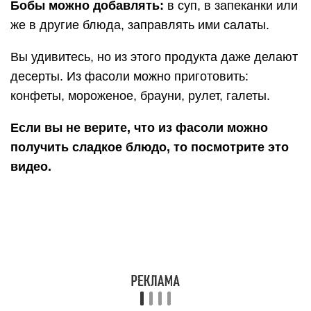
Бобы можно добавлять:
в суп, в запеканки или
же в другие блюда, заправлять ими салаты.
Вы удивитесь, но из этого продукта даже делают
десерты. Из фасоли можно приготовить:
конфеты, мороженое, брауни, рулет, галеты.
Если вы не верите, что из фасоли можно
получить сладкое блюдо, то посмотрите это
видео.
https://youtube.com/watch?v=cfsvnATB53M
Это полезно знать:
Если вы сидите на диете или пытаетесь следить
за весом, то бобы – продукт, который вам
поможет. Ведь они снабжают организм белками,