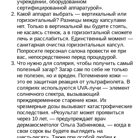
учреждении, оборудованном
сертифицированной аппаратурой».
Какой аппарат выбрать — вертикальный или
горизонтальный? Разницы между капсулами
нет. Только в вертикальной вы будете стоять,
не касаясь стенок, а в горизонтальной сможете
лечь и расслабиться. Единственный момент —
санитарная очистка горизонтальных капсул.
Попросите персонал салона провести ее при
вас, непосредственно перед процедурой.
Что нужно для солярия, чтобы получить самый
полезный загар? Загар сам по себе не только
не полезен, но и вреден. Потемнение кожи —
это ее защитная реакция от ультрафиолета. В
соляриях используются UVA-лучи — элемент
солнечного спектра, вызывающий
преждевременное старение кожи. Их
чрезмерные дозы вызывают катастрофические
последствия. «Результат может проявиться
через 10 лет, — предупреждает врач
дермакосметолог Ольга Забненкова, — когда в
свои сорок вы будете выглядеть на
шестьдесят». Также при особой любви к