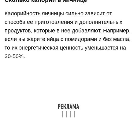
Калорийность жареных яиц следующая:
Глазунья с добавлением 1 ложки
растительного масла. В среднем ее
калорийность составляет 190-200 ккал: яйца
150 ккал + масло 40 ккал. А если вы жарите
яичницу на сливочном масле, калорийность
блюда будет еще выше.
Глазунья, приготовленная на сковороде без
масла: 150-160 ккал.
Обычная яичница на растительном масле.
Если вы взбиваете яйца перед тем, как их
пожарить, калорийность блюда немного
уменьшается. В таком случае она будет
равняться 150-170 ккал. Если готовите без
масла на сковороде с антипригарным
покрытием — отнимите еще 20-30 ккал.
Яичница с помидорами. При использовании
обычных несладких овощей, калорийность
блюда будет составлять около 160 ккал. Если
вы приготовите ее со сладкими помидорами