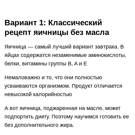
Разбейте яйца в мисочку. Проверьте, чтобы туда
не попали кусочки скорлупы. По желанию можно
взболтать желтки и белки вилкой или венчиком.
Вылейте яйца на горячую сковороду с бурлящей