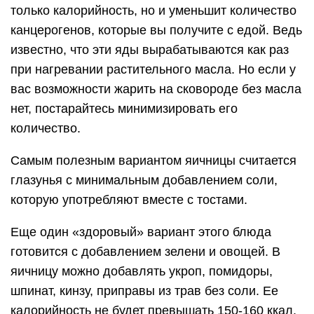
минимальное количество калорий. При этом, все
питательные и полезные элементы будут
сохранены.
Основные из них:
Избыточный вес.
Заболевания крови и сосудов, атеросклероз.
Повышенное давление.
Сахарный диабет.
Холецистит и болезни печени.
Нарушения в работе желудочно-кишечного
тракта.