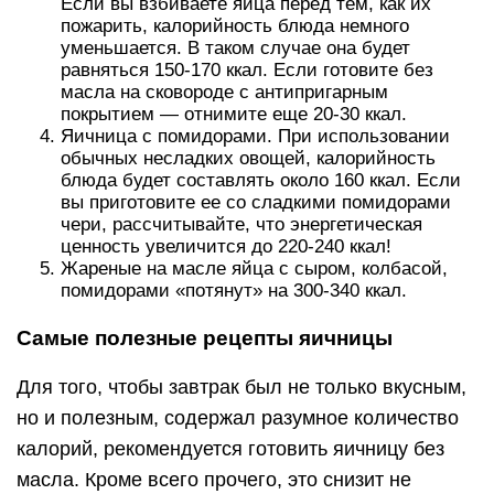
Самым полезным вариантом яичницы считается
глазунья с минимальным добавлением соли,
которую употребляют вместе с тостами.
Еще один «здоровый» вариант этого блюда
готовится с добавлением зелени и овощей. В
яичницу можно добавлять укроп, помидоры,
шпинат, кинзу, приправы из трав без соли. Ее
калорийность не будет превышать 150-160 ккал.
Можно при готовке вместо сковороды
использовать духовку и силиконовые формы.
Запекайте яичницу на протяжении 10-15 минут
при температуре 180 градусов. В таком случае
вам точно не понадобится масло, блюдо
получится нежирным и будет содержать