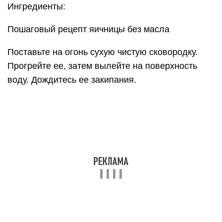
водой. Сразу же накройте их крышкой. Оставьте
на 3-4 минуты.
Когда желтки и белки «схватятся», будут почти
готовы, посолите и поперчите их. Можно
украсить зеленью, добавить любимые специи.
Подавайте яичницу сразу же, пока она не
остыла.
Не всем нравится яичница на воде. Если вам
хочется получить аппетитную хрустящую корочку,
но не переборщить с калориями, попробуйте
просто уменьшить количество масла. Для этого
нужно смочить им салфетку или корочку хлеба,
затем растереть по сковородке. Тонкий слой
масла обеспечит яичнице необходимую текстуру
и совсем не отразится на фигуре.