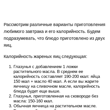
чери, рассчитывайте, что энергетическая
ценность увеличится до 220-240 ккал!
Жареные на масле яйца с сыром, колбасой,
помидорами «потянут» на 300-340 ккал.
Самые полезные рецепты яичницы
Для того, чтобы завтрак был не только вкусным,
но и полезным, содержал разумное количество
калорий, рекомендуется готовить яичницу без
масла. Кроме всего прочего, это снизит не
только калорийность, но и уменьшит количество
канцерогенов, которые вы получите с едой. Ведь
известно, что эти яды вырабатываются как раз
при нагревании растительного масла. Но если у
вас возможности жарить на сковороде без масла
нет, постарайтесь минимизировать его
количество.