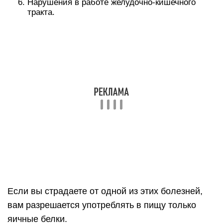
яйца (куриные) – 2 штуки;
петрушка – несколько веточек;
топленое масло;
соль и овощная приправа – по вкусу.
Приготовление:
Нарежьте колбасу кружочками, их высота
должна быть около 0,3-0,5 см.
Яйца промойте и разбейте их в тарелку.
Положите на сковороду кусочек масла и
расплавьте его.
Когда сковорода хорошо нагреется –
выкладывайте колбасу. Обжарьте ее на одной
стороне около минуты, потом переверните и
сразу выложите в сковороду яйца.
Накройте посуду крышкой. Через 3-4 минуты
яйца и колбаса будут готовы. Выкладывайте на
тарелку.
Промойте петрушку и украсьте яичницу.