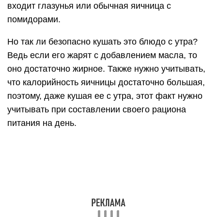
входит глазунья или обычная яичница с
помидорами.
Но так ли безопасно кушать это блюдо с утра?
Ведь если его жарят с добавлением масла, то
оно достаточно жирное. Также нужно учитывать,
что калорийность яичницы достаточно большая,
поэтому, даже кушая ее с утра, этот факт нужно
учитывать при составлении своего рациона
питания на день.
Состав и польза яиц
Яйца почти полностью усваиваются организмом
Это хорошо с точки зрения их питательной
ценности, но при включении данного продукта в
свой рацион, стоит обратить внимание на их