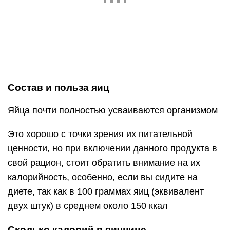
калорийность, особенно, если вы сидите на
диете, так как в 100 граммах яиц (эквивалент
двух штук) в среднем около 150 ккал
Сколько калорий в яичнице
Калорийность яичницы сильно зависит от
способа ее приготовления и дополнительных
продуктов, которые в нее добавляют. Например,
если вы жарите яйца с помидорами и без масла,
то их энергетическая ценность уменьшается на
30-50%.
Рассмотрим различные варианты приготовления
любимого завтрака и его калорийность. Будем
подразумевать, что блюдо приготовлено из двух
яиц.