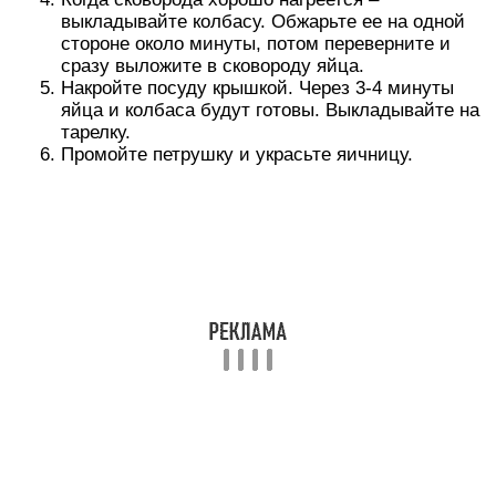
белки, витамины группы B, A и E
Немаловажно и то, что они полностью
усваиваются организмом. Продукт отличается
невысокой калорийностью
А вот яичница, поджаренная на масле, может
подпортить диету. Поэтому научимся готовить ее
без дополнительного жира.
Ингредиенты:
Пошаговый рецепт яичницы без масла
Поставьте на огонь сухую чистую сковородку.
Прогрейте ее, затем вылейте на поверхность
воду. Дождитесь ее закипания.