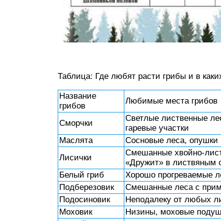
Таблица: Где любят расти грибы и в каки
Название
Любимые места грибов
грибов
Светлые лиственные лес
Сморчки
гаревые участки
Маслята
Сосновые леса, опушки
Смешанные хвойно-листв
Лисички
«Дружит» в листвяным о
Белый гриб
Хорошо прогреваемые ле
Подберезовик
Смешанные леса с при
Подосиновик
Неподалеку от любых л
Моховик
Низины, моховые подуш