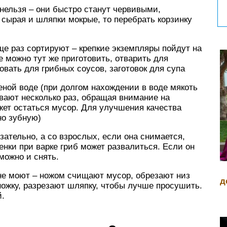
нельзя – они быстро станут червивыми,
 сырая и шляпки мокрые, то перебрать корзинку
еще раз сортируют – крепкие экземпляры пойдут на
е можно тут же приготовить, отварить для
овать для грибных соусов, заготовок для супа
еной воде (при долгом нахождении в воде мякоть
вают несколько раз, обращая внимание на
жет остаться мусор. Для улучшения качества
но зубную)
зательно, а со взрослых, если она снимается,
ленки при варке гриб может развалиться. Если он
можно и снять.
не моют – ножом счищают мусор, обрезают низ
д
ножку, разрезают шляпку, чтобы лучше просушить.
й.