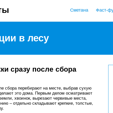
ты
Сметана
Фаст-ф
ции в лесу
ки сразу после сбора
ле сбора перебирают на месте, выбрав сухую
о делают это дома. Первым делом осматривают
земли, хвоинок, вырезают червивые места,
янию – отдельно складывают крепкие, толстые,
у.