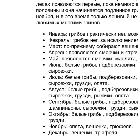
лесах появляются первые, пока немногоч
половины июня начинается подлинное гр
ноября, и в это время только ленивый не
любимых многими грибов.
Январь: грибов практически нет, во
Февраль: грибов нет, за исключение
Март: по-прежнему собирают вешен
Апрель: появляются сморчки и строч
Май: появляются сморчки, маслята,
Июнь: белые грибы, подберезовики,
сыроежки.
Июль: белые грибы, подберезовики,
сыроежки, грузди, опята.
Август: белые грибы, подберезовик
сыроежки, грузди, рыжики, опята.
Сентябрь: белые грибы, подберезови
шампиньоны, сыроежки, грузди, рыж
Октябрь: белые грибы, подберезови
грузди.
Ноябрь: опята, вешенки, трюфеля.
Декабрь: вешенки, трюфеля.