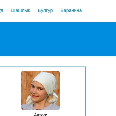
уд
Шашлык
Булгур
Баранина
Автор: