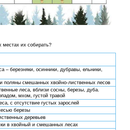
х местах их собирать?
а – березняки, осинники, дубравы, ельники,
 и поляны смешанных хвойно-лиственных лесов
енные леса, вблизи сосны, березы, дуба.
падом, мхом, густой травой
са, с отсутствие густых зарослей
месью березы
иственных деревьев
ки в хвойный и смешанных лесах