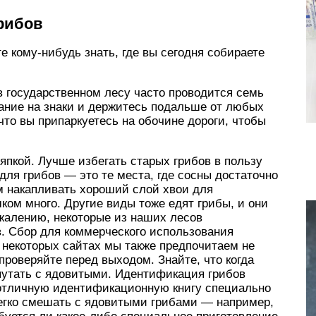
грибов
е кому-нибудь знать, где вы сегодня собираете
 в государственном лесу часто проводится семь
ание на знаки и держитесь подальше от любых
 что вы припаркуетесь на обочине дороги, чтобы
япкой. Лучше избегать старых грибов в пользу
ля грибов — это те места, где сосны достаточно
им накапливать хороший слой хвои для
ом много. Другие виды тоже едят грибы, и они
жалению, некоторые из наших лесов
 Сбор для коммерческого использования
 некоторых сайтах мы также предпочитаем не
проверяйте перед выходом. Знайте, что когда
путать с ядовитыми. Идентификация грибов
 отличную идентификационную книгу специально
легко смешать с ядовитыми грибами — например,