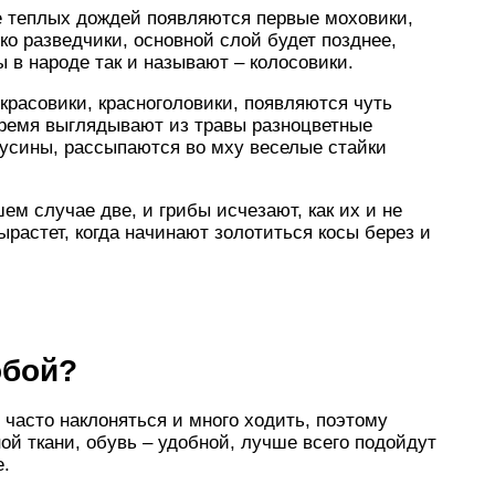
е теплых дождей появляются первые моховики,
ько разведчики, основной слой будет позднее,
ы в народе так и называют – колосовики.
красовики, красноголовики, появляются чуть
 время выглядывают из травы разноцветные
бусины, рассыпаются во мху веселые стайки
ем случае две, и грибы исчезают, как их и не
растет, когда начинают золотиться косы берез и
обой?
 часто наклоняться и много ходить, поэтому
ой ткани, обувь – удобной, лучше всего подойдут
е.