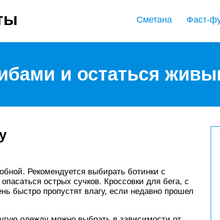
ты
Сметана
Фаст-ф
рибами и остаться жив
у
обной. Рекомендуется выбирать ботинки с
опасаться острых сучков. Кроссовки для бега, с
нь быстро пропустят влагу, если недавно прошел
ругую одежду можно выбрать в зависимости от