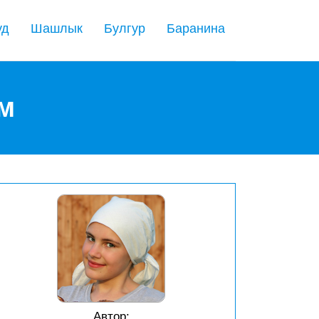
уд
Шашлык
Булгур
Баранина
ым
Автор: