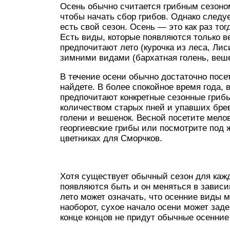
Осень обычно считается грибным сезоном
чтобы начать сбор грибов. Однако следуе
есть свой сезон. Осень — это как раз то
Есть виды, которые появляются только ве
предпочитают лето (курочка из леса, Лис
зимними видами (бархатная голень, веше
В течение осени обычно достаточно посе
найдете. В более спокойное время года,
предпочитают конкретные сезонные гриб
количеством старых пней и упавших брев
голени и вешенок. Весной посетите мело
георгиевские грибы или посмотрите под 
цветниках для Сморчков.
Хотя существует обычный сезон для кажд
появляются быть и он меняться в завис
лето может означать, что осенние виды 
наоборот, сухое начало осени может заде
конце концов не придут обычные осенние