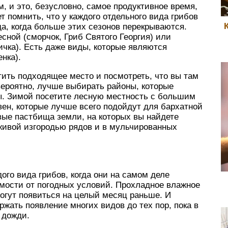
, и это, безусловно, самое продуктивное время,
т помнить, что у каждого отдельного вида грибов
гда, когда больше этих сезонов перекрываются.
сной (сморчок, Гриб Святого Георгия) или
ичка). Есть даже виды, которые являются
нка).
тить подходящее место и посмотреть, что вы там
 вероятно, лучше выбирать районы, которые
ы. Зимой посетите лесную местность с большим
ен, которые лучше всего подойдут для бархатной
вые пастбища земли, на которых вы найдете
живой изгородью рядов и в мульчированных
ого вида грибов, когда они на самом деле
имости от погодных условий. Прохладное влажное
могут появиться на целый месяц раньше. И
ржать появление многих видов до тех пор, пока в
 дожди.