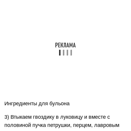
Ингредиенты для бульона
3) Втыкаем гвоздику в луковицу и вместе с
половиной пучка петрушки, перцем, лавровым
листом, чесноком, морковью и мясом
перекладываем в четырёхлитровую кастрюлю.
4) Заливаем овощи с рёбрышками водой,
доводим до кипения и варим на слабом огне
около 2 часов, периодически снимая
образовавшуюся пенку. Через час после того, как
вода закипит, добавляем в бульон для борща со
свинины соль.