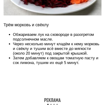
и свинину, отделяем варёное мясо от костей.
7) Очищенный картофель режем кубиками, а
капусту в борщ со свининой по рецепту шинкуем
соломкой.
Отправляем картофель и капусту в кастрюлю