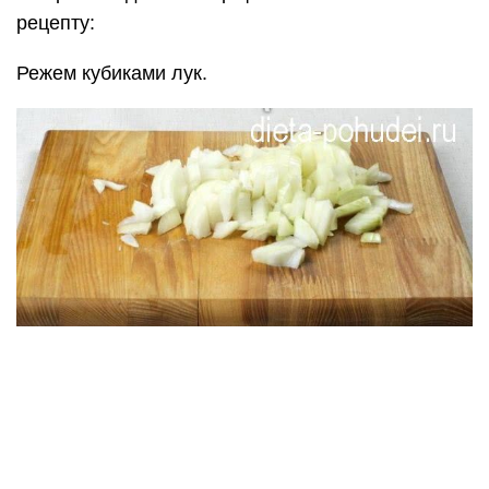
Режем лук кубиками
Свёклу и морковь для борща со свинины
натираем на крупной тёрке.
Трём морковь и свёклу
Обжариваем лук на сковороде в разогретом
подсолнечном масле.
Через несколько минут кладём к нему морковь