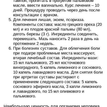
тампон, пропитать в прогретом пальмовом
масле, ввести вагинально. Курс лечения – 10
дней. Процедуру проводить через день после
консультации с врачом.
Для лечения лишая, экзем, псориаза.
Компоненты состава: масло грецкого ореха (20
мл) и из плодов красной пальмы (80 мл),
деготь березы (3 г). Ингредиенты соединить,
перемешать. Мазь наносить 2 раза в день на
протяжении 2 недель.
При болезнях суставов. Для облегчения боли
при подагре проблемные места массируют,
втирая лечебный состав. Ингредиенты мази:
15 мл пальмового, 25 мл косточкового
виноградного, 5 капель лимонного и соснового,
10 капель лавандового масла. Для снятия боли
при артритах суставы растирают с
применением следующего состава: 5 капель
соснового эфирного масла, 3 капли лимонного
и лавандового, по 15 мл оливкового и
пальмового.
Наибольшую ценность для организма человека