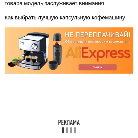
1 место — De’Longhi Magnifica
ECAM 22.110: Характеристики и
цена
De’Longhi Magnifica ECAM 22.110