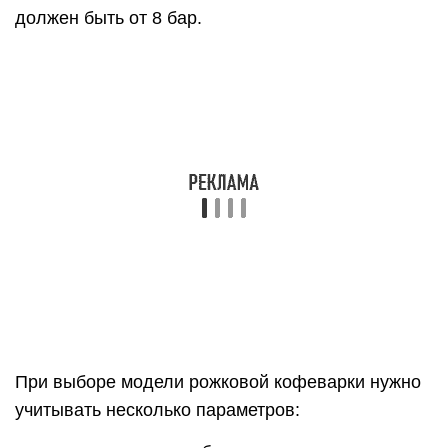
При выборе модели рожковой кофеварки нужно
учитывать несколько параметров:
помповые модели больше подходят для
эспрессо, так как создают достаточное
давление;
кофеварка должна достигать давления выше 8
бар;
чем мощнее прибор, тем быстрее он нагреется;
рожки и бак лучше выбирать металлические,
пластик может придать неприятный привкус
напитку;
объем бака влияет на то, как часто придется
доливать воду;
для нагревания воды лучше бойлер, он
прогревает ее равномерно;
дизайн и размеры важны, если прибор
выбирается для дома;
среди дополнительных функций удобными