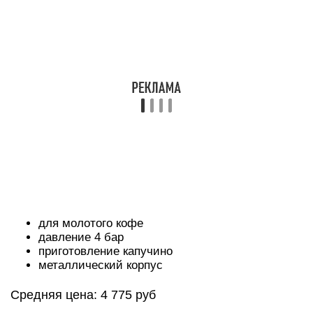
для молотого кофе
давление 4 бар
приготовление капучино
металлический корпус
Средняя цена: 4 775 руб
Компактная эспрессо-машина компании Polaris.
Конструкция немного отличается, так как система
Thermoblock заменена на бойлер, поэтому
характеристики хуже, чем у ранее
рассмотренных моделей – мощность 800 Вт и
давление 4 бар. Она может приготовить только
молотый кофе, у нее нет одновременного
приготовления двух чашек и нет множества
других функций, но в своей ценовой категории,
эта кофеварка является лучшей.