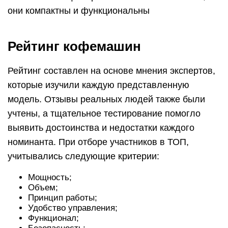
Мощность;
Объем;
Принцип работы;
Удобство управления;
Функционал;
Безопасность;
Время приготовления напитка;
Материал корпуса;
Тип фильтра;
Цена.
Каждый номинант рассмотрен в отдельности, на
все модели составлен краткий обзор. Для
удобства читателей лучшие кофемашины
разбиты на категории, разделяющие их по типу.