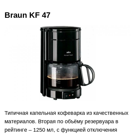
Типичная капельная кофеварка из качественных
материалов. Вторая по объёму резервуара в
рейтинге – 1250 мл, с функцией отключения
через 40 минут. Хорошо выведена шкала уровня
на переднюю панель. Легко снимается отсек для
одноразового фильтра, моется в посудомоечной
машине. Браун заявил об использовании в
модели технологии Aroma Protection – носике
необычной формы в машине. Хотя пользователи
не заметили разницы во вкусе или особенных
ароматов.