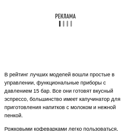
эспрессо, большинство имеет капучинатор для
приготовления напитков с молоком и нежной
пенкой.
Рожковыми кофеварками легко пользоваться,
они компактны и функциональны
Рейтинг кофемашин
Рейтинг составлен на основе мнения экспертов,
которые изучили каждую представленную
модель. Отзывы реальных людей также были
учтены, а тщательное тестирование помогло
выявить достоинства и недостатки каждого
номинанта. При отборе участников в ТОП,
учитывались следующие критерии: