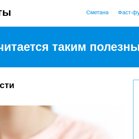
ты
Сметана
Фаст-ф
читается таким полезн
сти