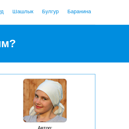
уд
Шашлык
Булгур
Баранина
ым?
Автор: