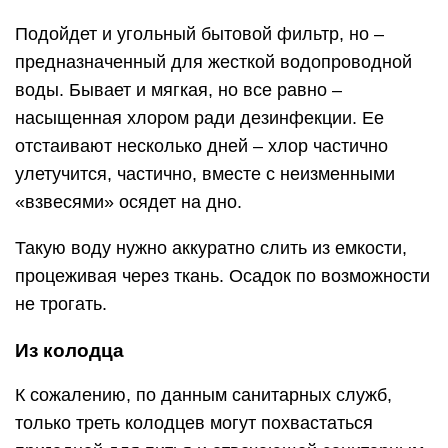
Из колодца
К сожалению, по данным санитарных служб,
только треть колодцев могут похвастаться
пригодной для питья и отвечающей санитарным
нормам водой. Большинство же не соответствует
требованиям ни по содержанию
микроэлементов, ни по органолептике, имеет
неприятный вкус, который перейдет в продукт,
изготовленный на ней.