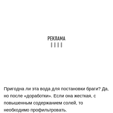
Пригодна ли эта вода для постановки браги? Да,
но после «доработки». Если она жесткая, с
повышенным содержанием солей, то
необходимо профильтровать.
Подойдет и угольный бытовой фильтр, но –
предназначенный для жесткой водопроводной
воды. Бывает и мягкая, но все равно –
насыщенная хлором ради дезинфекции. Ее
отстаивают несколько дней – хлор частично
улетучится, частично, вместе с неизменными
«взвесями» осядет на дно.
Такую воду нужно аккуратно слить из емкости,
процеживая через ткань. Осадок по возможности
не трогать.