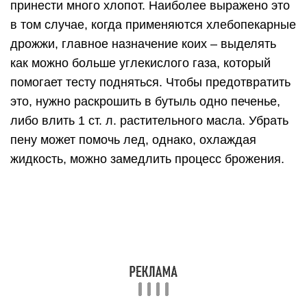
принести много хлопот. Наиболее выражено это
в том случае, когда применяются хлебопекарные
дрожжи, главное назначение коих – выделять
как можно больше углекислого газа, который
помогает тесту подняться. Чтобы предотвратить
это, нужно раскрошить в бутыль одно печенье,
либо влить 1 ст. л. растительного масла. Убрать
пену может помочь лед, однако, охлаждая
жидкость, можно замедлить процесс брожения.
Все разновидности воды
Рассмотрим, какой бывает вода и определимся,
какую можно использовать в самогоноварении, а
от которой отказаться сразу и навсегда.
Например, японцы для приготовления саке