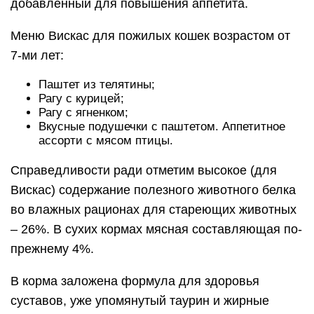
– 26%. В сухих кормах мясная составляющая по-
прежнему 4%.
В корма заложена формула для здоровья
суставов, уже упомянутый таурин и жирные
кислоты и витаминный комплекс
Меню Whiskas для стерилизованных кошек и
кастрированных котов:
Сухой корм с курицей и вкусными
подушечками;
Сухой корм с говядиной и вкусными
подушечками;
Сухой корм с кроликом и вкусными
подушечками.
В этих кормах разработчики учли особенности
кастрированных животных и насытили состав