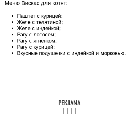
Меню Вискас для котят:
Паштет с курицей;
Желе с телятиной;
Желе с индейкой;
Рагу с лососем;
Рагу с ягненком;
Рагу с курицей;
Вкусные подушечки с индейкой и морковью.
Эти, специально разработанные для малышей
рационы, содержат формулу кальция,
укрепляющую костяк котенка, Омега-3 жирные
кислоты и цинк, которые позволяют шерсти и
коже малыша выглядеть ухоженными и
здоровыми, и Таурин+Витамин А, которые
положительно влияют на зрение.
Меню Whiskas для кошек: