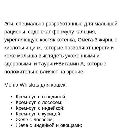
Крем-суп с говядиной;
Крем-суп с лососем;
Крем-суп с индейкой;
Крем-суп с курицей;
Желе с лососем;
Желе с индейкой и овощами;
Желе с кроликом и овощами;
Желе с курицей;
Рагу с телятиной;
Рагу с лососем;
Рагу с форелью;
Рагу с индейкой;
Рагу с курицей;
Паштет из говядины с печенью;
Паштет из курицы с индейкой.
Состав Whiskas
На официальном русскоязычном сайте
(whiskas.ru) производитель честно признается,
что данные влажные корма имеют в составе