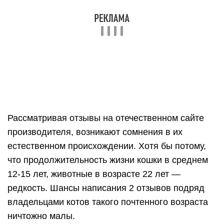
выбирают только Вискас и никакой другой
продукт есть они не желают.
https://youtube.com/watch?v=mcS4S17bsWk
Плюсы и минусы корма
Whiskas