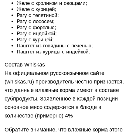
субпродукты. Заявленное в каждой позиции
основное мясо содержится в блюде в
количестве (примерно) 4%
Обратите внимание, что влажные корма этого
бренда не обходятся без злаков!
Разработчики обогатили состав такими
полезными веществами, как: витамин Е, цинк,
таурин, фосфор, Омега-6 жирные кислоты и
кальций.
Вкусные подушечки со сметаной и овощами;
Вкусные подушечки с нежным паштетом. Обед
с лососем;
Вкусные подушечки с нежным паштетом.
Ассорти с курицей, уткой и индейкой;
Вкусные подушечки с нежным паштетом.
Ассорти с говядиной, ягненком и кроликом.