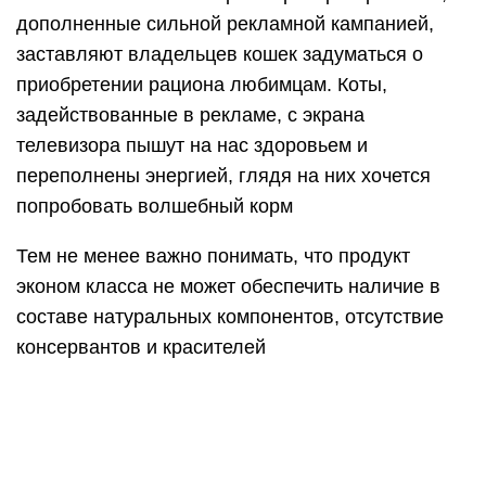
Рассматривая отзывы на отечественном сайте
производителя, возникают сомнения в их
естественном происхождении. Хотя бы потому,
что продолжительность жизни кошки в среднем
12-15 лет, животные в возрасте 22 лет —
редкость. Шансы написания 2 отзывов подряд
владельцами котов такого почтенного возраста
ничтожно малы.
В целом положительные и отрицательные
отклики пользователей разделились, сложно
сказать, каких больше. Поэтому стоит
рассматривать рацион индивидуально, на
первых порах регулярно проверяя животное у
ветеринара. Известны случаи, когда питомцам