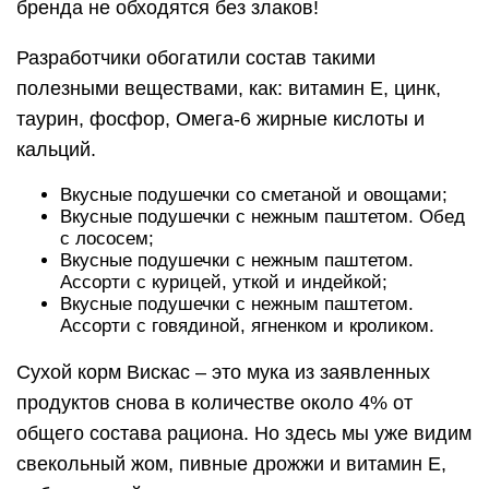
Сухой корм Вискас – это мука из заявленных
продуктов снова в количестве около 4% от
общего состава рациона. Но здесь мы уже видим
свекольный жом, пивные дрожжи и витамин Е,
добавленный для повышения аппетита.
Меню Вискас для пожилых кошек возрастом от
7-ми лет:
Паштет из телятины;
Рагу с курицей;
Рагу с ягненком;
Вкусные подушечки с паштетом. Аппетитное
ассорти с мясом птицы.
Справедливости ради отметим высокое (для
Вискас) содержание полезного животного белка
во влажных рационах для стареющих животных