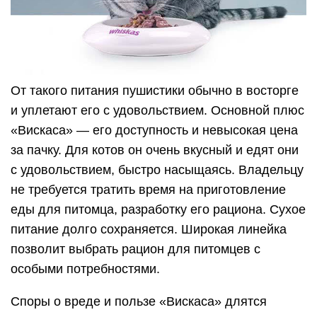
делают из субпродуктов плохого качества, мяса
из трупов убитых или усыпленных животных,
поэтому о пользе речь не идет. После
регулярного употребления «Вискаса» в
подушечках у многих котов развивается
мочекаменная болезнь. Жидкая кошачья еда в
паучах менее вредная, но дорогая. Питомцы
быстро привыкают к корму и отказываются от
натуральной пищи, а совмещать домашнюю еду
с заводским питанием нельзя.