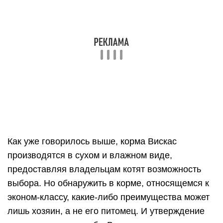
людей к наркотикам.
По мнению владельцев котят, к плюсам Вискаса
можно отнести:
Простоту в кормлении. При недостатке
времени кормление котенка готовым кормом
является очень удобным, на весь процесс
нужно потратить всего пару минут. Так как корм
уже готов, то все, что нужно сделать – открыть
пачку и положить его в миску. Даже ребенок
сможет справиться с кормлением котенка.
Избежание порчи пищи. Те, у кого котенок
остается один на целый день, кладут в миску
порцию сухого корма, рассчитанного на это
время, и могут быть спокойны, что корм не
испортится и котенок, съев его, не отравится.
Поедание пищи с аппетитом. Котенок может
обожать Вискас, но не за его качественный
состав, а за химические компоненты,
содержащиеся в корме в большом количестве.