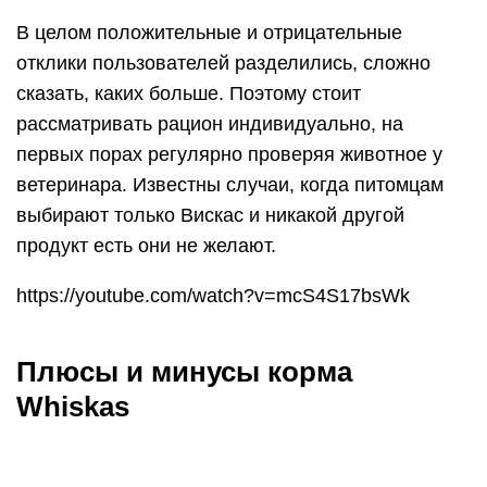
Как уже говорилось выше, корма Вискас
производятся в сухом и влажном виде,
предоставляя владельцам котят возможность
выбора. Но обнаружить в корме, относящемся к
эконом-классу, какие-либо преимущества может
лишь хозяин, а не его питомец. И утверждение
«ваша киска купила бы Вискас» не имеет
никакого отношения к истине. Котенок, который с
большим аппетитом кушает бюджетный корм,
делает это только из-за присутствия в нем
разных химических веществ, вызывающих
постепенное привыкание к этой пище и желание
питаться именно ей. Это похоже на привыкание