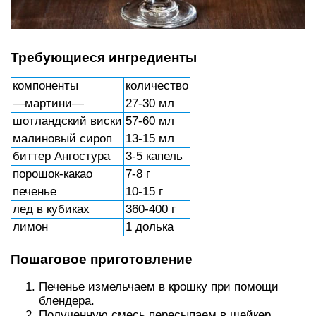
Требующиеся ингредиенты
компоненты
количество
—мартини—
27-30 мл
шотландский виски
57-60 мл
малиновый сироп
13-15 мл
биттер Ангостура
3-5 капель
порошок-какао
7-8 г
печенье
10-15 г
лед в кубиках
360-400 г
лимон
1 долька
Пошаговое приготовление
Печенье измельчаем в крошку при помощи
блендера.
Полученную смесь пересыпаем в шейкер.