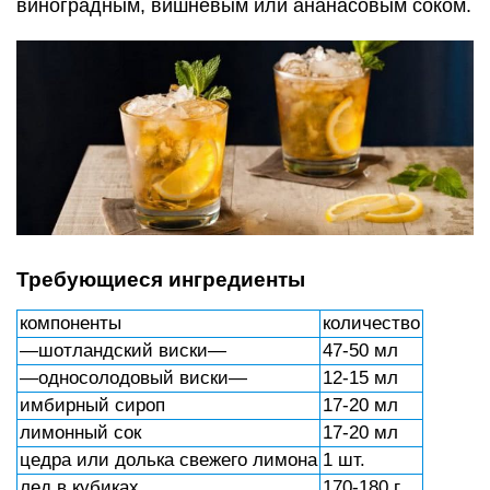
виноградным, вишневым или ананасовым соком.
Требующиеся ингредиенты
компоненты
количество
—шотландский виски—
47-50 мл
—односолодовый виски—
12-15 мл
имбирный сироп
17-20 мл
лимонный сок
17-20 мл
цедра или долька свежего лимона
1 шт.
лед в кубиках
170-180 г