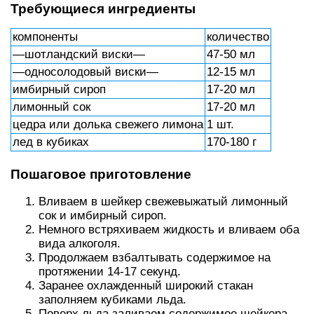
Требующиеся ингредиенты
компоненты
количество
—шотландский виски—
47-50 мл
—односолодовый виски—
12-15 мл
имбирный сироп
17-20 мл
лимонный сок
17-20 мл
цедра или долька свежего лимона
1 шт.
лед в кубиках
170-180 г
Пошаговое приготовление
Вливаем в шейкер свежевыжатый лимонный
сок и имбирный сироп.
Немного встряхиваем жидкость и вливаем оба
вида алкоголя.
Продолжаем взбалтывать содержимое на
протяжении 14-17 секунд.
Заранее охлажденный широкий стакан
заполняем кубиками льда.
Поверх льда заливаем содержимое шейкера,