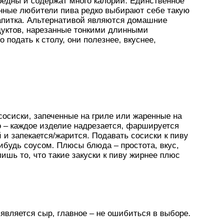
вредны и содержат много калорий. Единственное
инные любители пива редко выбирают себе такую
 напитка. Альтернативой являются домашние
дуктов, нарезанные тонкими длинными
 подать к столу, они полезнее, вкуснее,
осиски, запеченные на гриле или жаренные на
ко – каждое изделие надрезается, фаршируется
и запекается/жарится. Подавать сосиски к пиву
нибудь соусом. Плюсы блюда – простота, вкус,
ишь то, что такие закуски к пиву жирнее плюс
является сыр, главное – не ошибиться в выборе.