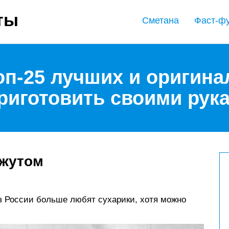
ты
Сметана
Фаст-ф
топ-25 лучших и оригин
риготовить своими рук
нжутом
 в России больше любят сухарики, хотя можно