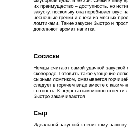
«мусорная еда», и не зря. Снеки к пиву 
их преимущество – доступность, но ист
закуску, поскольку она перебивает вкус
чесночные гренки и снеки из мясных про
ломтиками. Такие закуски быстро и просто
дополняют аромат напитка.
Сосиски­
Немцы считают самой удачной закуской с
сковороде. Готовить такое угощение лег
сырным ломтиком, смазывается горчицей 
следует в горячем виде вместе с каким-
сытность. К недостаткам можно отнести л
быстро заканчиваются
Сыр­
Идеальной закуской к пенистому напитку 