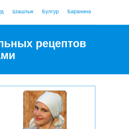
уд
Шашлык
Булгур
Баранина
альных рецептов
ами