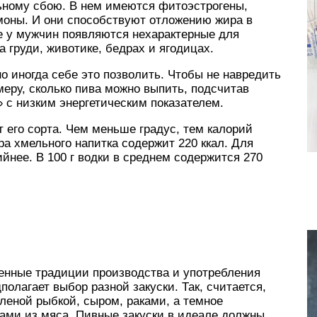
ьному сбою. В нем имеются фитоэстрогены,
оны. И они способствуют отложению жира в
е у мужчин появляются нехарактерные для
 груди, животике, бедрах и ягодицах.
о иногда себе это позволить. Чтобы не навредить
меру, сколько пива можно выпить, подсчитав
» с низким энергетическим показателем.
т его сорта. Чем меньше градус, тем калорий
ра хмельного напитка содержит 220 ккал. Для
ийнее. В 100 г водки в среднем содержится 270
венные традиции производства и употребления
полагает выбор разной закуски. Так, считается,
яленой рыбкой, сыром, раками, а темное
ами из мяса. Пивные закуски в идеале должны