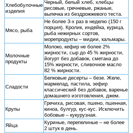
Черный, белый хлеб, хлебцы
Хлебобулочные
рисовые, гречневые, ржаные,
изделия
выпечка из бездрожжевого теста.
Не более 3-х раз в неделю (150 г
порция). Кролик, индейка, курица,
Мясо, рыба
рыба нежирных сортов,
морепродукты – мидии, кальмары.
Молоко, кефир не более 2%
жирности, сыр до 45 % жирности,
Молочные
йогурт без добавок, сметана до
продукты
15% жирности, сливочное масло
82 % жирности.
Белковые десерты – безе. Желе,
мармелад, пастила, зефир
Сладости
классический без добавок, варенье
домашнего изготовления, джем.
Гречиха, рисовая, пшено, пшенная,
Крупы
киноа, булгур, кус-кус. Исключить
бобовые – кукурузная.
Куриные, перепелиные – не более
Яйца
2 штук в день.