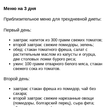
Третий день:
завтрак: стакан помидорного напитка, творог с
минимальным содержанием жира;
второй завтрак: салат из томатов,
растительного масла, пекинской капусты;
обед: ТС, отварная телятина;
ужин: салат из томатов, моцареллы, рукколы и
оливкового масла.