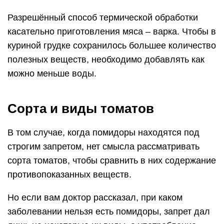
сорта томатов, чтобы сравнить в них содержание
противопоказанных веществ.
Но если вам доктор рассказал, при каком
заболевании нельзя есть помидоры, запрет дал
лишь на некоторые их виды, а употребление
других посоветовал ограничить, то можно
попробовать разобраться в том, какие помидоры
можно употреблять.
Под запрет попадают помидоры черри –
маленькие сочные плоды, напоминающие
крупные вишни. Такие плоды более
концентрированы по содержанию веществ,
поэтому если сравнивать результат от съедения
некоторого количества обычных крупных
помидоров и аналогичного томатов черри, риск