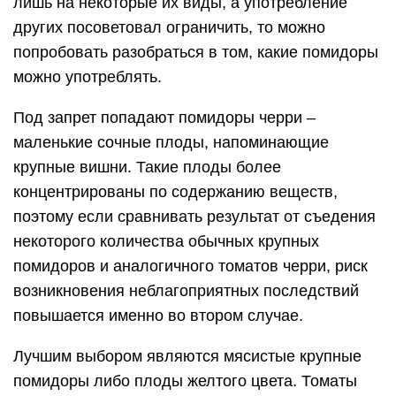
возникновения неблагоприятных последствий
повышается именно во втором случае.
Лучшим выбором являются мясистые крупные
помидоры либо плоды желтого цвета. Томаты
следует очищать от кожуры, предварительно
сделав крестовидный разрез и окатив их
кипятком.
Таким образом, рекомендации относительно
того, при каком заболевании нельзя есть
помидоры, строгий запрет врачей или
ограничение употребления всегда имеют под
собой веские обоснования. Для того чтобы
сохранять болезнь в ремиссии, поддерживать
хорошее самочувствие и высокое качество
жизни, стоит отказаться от потенциально