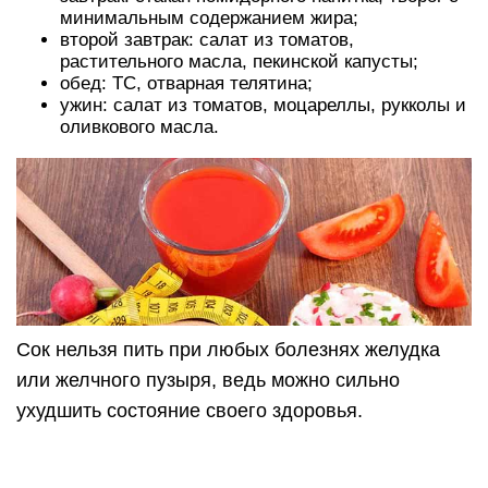
Меню на 7 дней
Для недельной диеты меню более
разнообразное. Допускаются яблоки кислых
сортов, чуть больше белка, овощи, сыры, яйца,
йогурт, творог. Главное правило — вместе с
трапезой съедать не менее двух спелых томатов
или выпивать не меньше стакана сока.
Приблизительный рацион на неделю:
Первый день:
завтрак: омлет из двух яиц, томатный фреш;
обед: суп из курицы без кожи с овощами