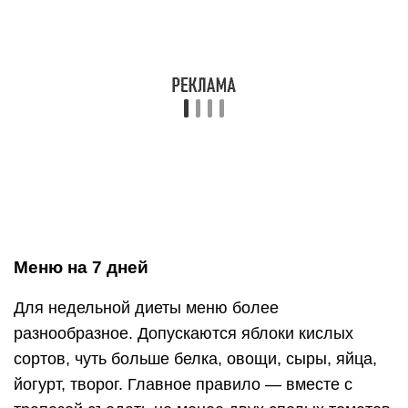
(стручковая фасоль, кабачок, капуста),
томатный напиток;
ужин: творог, салат из базилика, томатов,
оливкового масла.
Второй день: