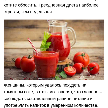
второй завтрак: свежие помидоры, зелень;
обед: стакан томатного фреша, салат с
растительным маслом из капусты и огурца,
две столовых ложки бурого риса;
ужин: 100 грамм отварного белого мяса, стакан
свежего сока из томатов.
Второй день:
завтрак: стакан фреша из помидор, чай без
сахара;
второй завтрак: свежие нарезанные овощи
(помидоры, болгарский перец), сыра фета;
обед: творожное суфле из творога и желатина,
стакан свежего фреша из томатов;
ужин: филе минтая, стакан ТС.