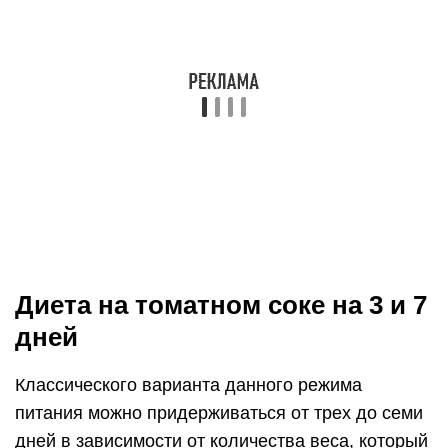
Женщины, которым удалось похудеть на
томатном соке, в отзывах говорят, что главное –
соблюдать составленный рацион питания и
употреблять напиток в умеренном количестве.
Меню на 3 дня
Приблизительное меню для трехдневной диеты:
Первый день:
завтрак: напиток из 300 грамм свежих томатов;