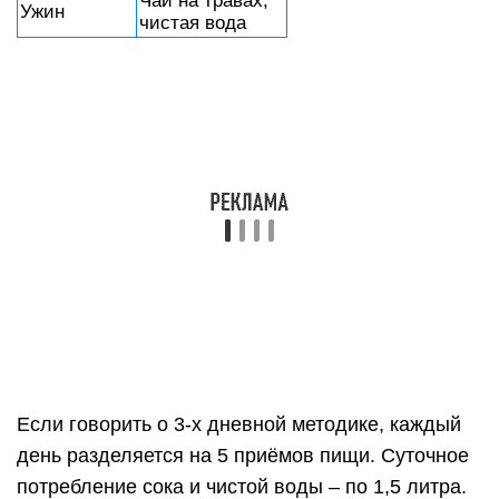
Чай на травах,
Ужин
чистая вода
Если говорить о 3-х дневной методике, каждый
день разделяется на 5 приёмов пищи. Суточное
потребление сока и чистой воды – по 1,5 литра.
Разрешённый способ термической обработки
касательно приготовления мяса – варка. Чтобы в
куриной грудке сохранилось большее количество
полезных веществ, необходимо добавлять как
можно меньше воды.
Сорта и виды томатов
В том случае, когда помидоры находятся под
строгим запретом, нет смысла рассматривать