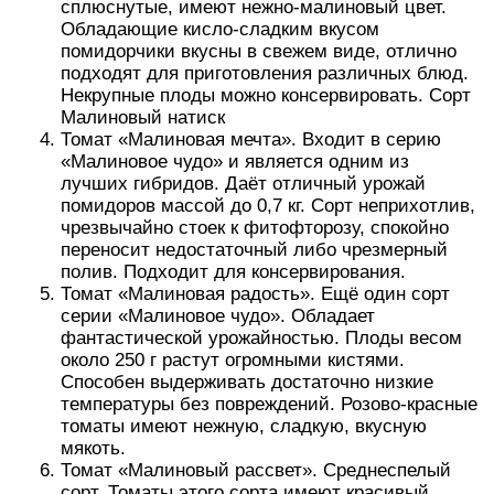
сплюснутые, имеют нежно-малиновый цвет.
Обладающие кисло-сладким вкусом
помидорчики вкусны в свежем виде, отлично
подходят для приготовления различных блюд.
Некрупные плоды можно консервировать. Сорт
Малиновый натиск
Томат «Малиновая мечта». Входит в серию
«Малиновое чудо» и является одним из
лучших гибридов. Даёт отличный урожай
помидоров массой до 0,7 кг. Сорт неприхотлив,
чрезвычайно стоек к фитофторозу, спокойно
переносит недостаточный либо чрезмерный
полив. Подходит для консервирования.
Томат «Малиновая радость». Ещё один сорт
серии «Малиновое чудо». Обладает
фантастической урожайностью. Плоды весом
около 250 г растут огромными кистями.
Способен выдерживать достаточно низкие
температуры без повреждений. Розово-красные
томаты имеют нежную, сладкую, вкусную
мякоть.
Томат «Малиновый рассвет». Среднеспелый
сорт. Томаты этого сорта имеют красивый