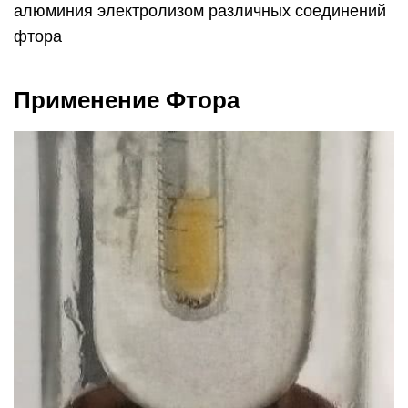
Применение фтора очень разнообразно.
Ежегодная добыча фторсодержащей руды
составляет около 6 миллионов тонн.
Значительная часть добытого фтора уходит в
металлургию. С помощью фторированного
флюса выплавляют чугун и алюминий. К
примеру, для получения одной тонны алюминия
необходимо около 23 килограммов фтора. Так же
фтор используется в ядерной промышленности