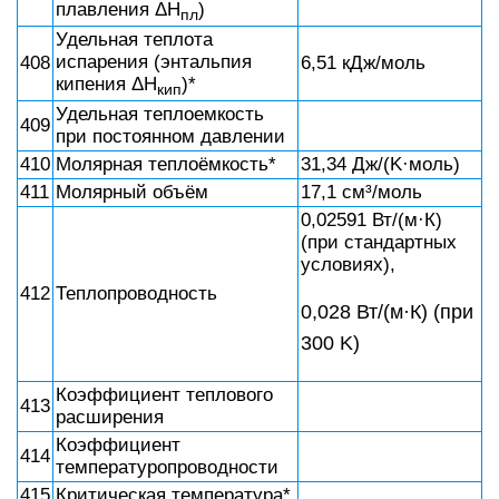
плавления ΔH
)
пл
Удельная теплота
испарения (энтальпия
408
6,51 кДж/моль
кипения ΔH
)*
кип
Удельная теплоемкость
409
при постоянном давлении
410
Молярная теплоёмкость*
31,34 Дж/(K·моль)
411
Молярный объём
17,1 см³/моль
0,02591 Вт/(м·К)
(при стандартных
условиях),
412
Теплопроводность
0,028 Вт/(м·К) (при
300 K)
Коэффициент теплового
413
расширения
Коэффициент
414
температуропроводности
415
Критическая температура*