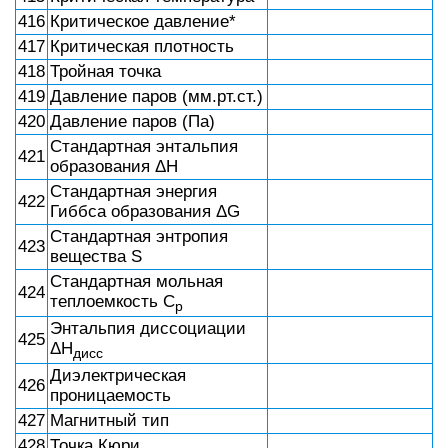
416
Критическое давление*
417
Критическая плотность
418
Тройная точка
419
Давление паров (мм.рт.ст.)
420
Давление паров (Па)
Стандартная энтальпия
421
образования ΔH
Стандартная энергия
422
Гиббса образования ΔG
Стандартная энтропия
423
вещества S
Стандартная мольная
424
теплоемкость C
p
Энтальпия диссоциации
425
ΔH
дисс
Диэлектрическая
426
проницаемость
427
Магнитный тип
428
Точка Кюри