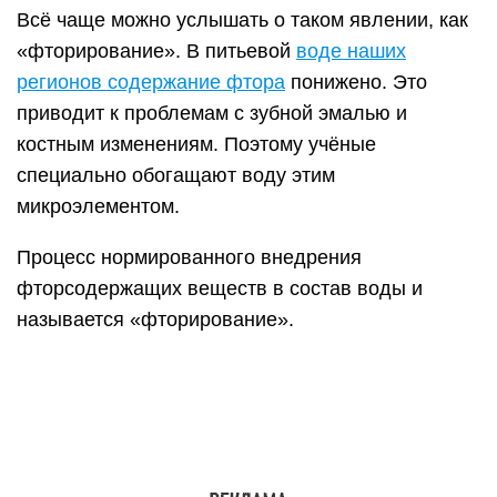
Такой процесс не приводит к изменениям
относительно запаха, вкуса и вида.
Оптимальный показатель достаточного уровня
этого элемента – 1 мг на литр. Более 80%
регионов России не дотягивают до этого
показателя. Первое место по дефициту
занимают Северные районы.
Перечень показателей для проведения
фторирования:
Повышенные данные региона по заболеванию
кариесом;
Пониженные показатели содержания фтора в
воде, применимой для питьевого
использования (менее 0,5 мг в литре);
Отсутствие в регионе программ по иным
профилактикам дефицита (не проведение мер
по фторированию молочной продукции, соли и