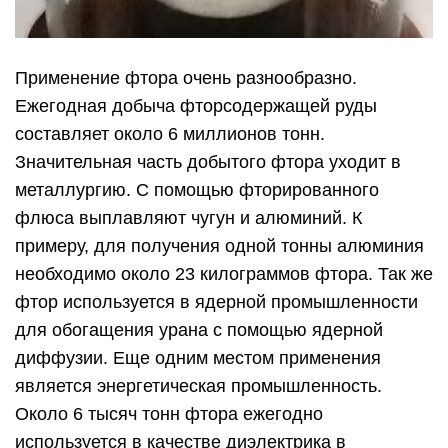
для обогащения урана с помощью ядерной
диффузии. Еще одним местом применения
является энергетическая промышленность.
Около 6 тысяч тонн фтора ежегодно
используется в качестве диэлектрика в
высоковольтных трансформаторах. Так же фтор
очень широко распространен в медицине. Около
20% всех медицинских препаратов содержат
этот химический элемент. Еще одним очень
широко распространенным фторсодержащим
продуктом являются различного рода
хладогенты. Для справки, это вещества которые
используются в системах кондиционирования
воздуха. В общем, у фторсодержащих
элементов огромный круг применения.