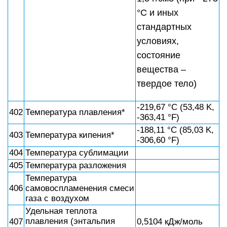
°C и иных
стандартных
условиях,
состояние
вещества –
твердое тело)
-219,67 °C (53,48 K,
402
Температура плавления*
-363,41 °F)
-188,11 °C (85,03 K,
403
Температура кипения*
-306,60 °F)
404
Температура сублимации
405
Температура разложения
Температура
406
самовоспламенения смеси
газа с воздухом
Удельная теплота
плавления (энтальпия
407
0,5104 кДж/моль