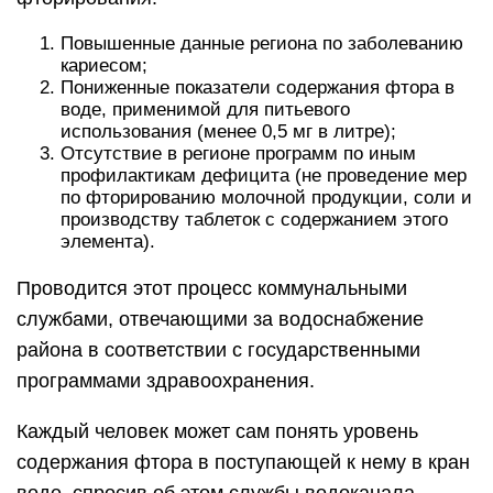
картриджей указывают дополнительные
свойства и их назначения.
Также сбалансированную по норме на
содержание фторидов воду для питья
производят фирмы, выпускающие детское
питание.
В районах и отдалённых населённых пунктах,
где отсутствует водопроводное снабжение,
осуществляют местное фторирование.
Добавляют раствор элемента непосредственно
в ёмкость (баки), из которой поступает вода
населению.