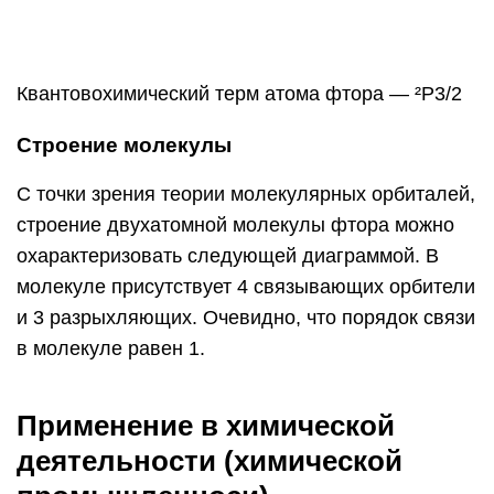
Применение в химической
деятельности (химической
промышленноси)
Газообразный
фтор используется для
получения
:
гексафторида урана UF6 из UF4, применяемого
для разделения изотопов урана для ядерной
промышленности. трёхфтористого хлора ClF3 —
фторирующий агент и мощный окислитель
ракетного топлива шестифтористой серы SF6 —
газообразный изолятор в электротехнической
промышленности фторидов металлов