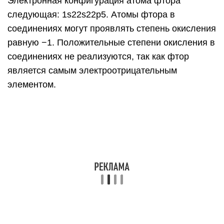
Электронная конфигурация атома фтора
следующая: 1s22s22p5. Атомы фтора в
соединениях могут проявлять степень окисления
равную −1. Положительные степени окисления в
соединениях не реализуются, так как фтор
является самым электроотрицательным
элементом.
Квантовохимический терм атома фтора — ²P3/2
Строение молекулы
С точки зрения теории молекулярных орбиталей,
строение двухатомной молекулы фтора можно
охарактеризовать следующей диаграммой. В
молекуле присутствует 4 связывающих орбители
и 3 разрыхляющих. Очевидно, что порядок связи
в молекуле равен 1.