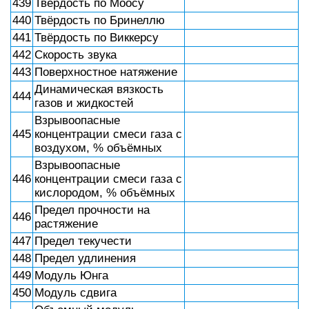
439
Твёрдость по Моосу
440
Твёрдость по Бринеллю
441
Твёрдость по Виккерсу
442
Скорость звука
443
Поверхностное натяжение
Динамическая вязкость
444
газов и жидкостей
Взрывоопасные
445
концентрации смеси газа с
воздухом, % объёмных
Взрывоопасные
446
концентрации смеси газа с
кислородом, % объёмных
Предел прочности на
446
растяжение
447
Предел текучести
448
Предел удлинения
449
Модуль Юнга
450
Модуль сдвига