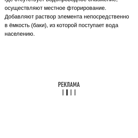
Методы фторпрофилактики
Существует два основных метода
фторпрофилактики – системная и местная.
Системная – это употребление фтора внутрь.
Фтор может поступать в наш организм с
фторированными водой, молоком, солью и в
составе специальных таблеток. В конечном итоге
он оказывает свое профилактическое и лечебное
воздействие, выделяясь в полости рта со