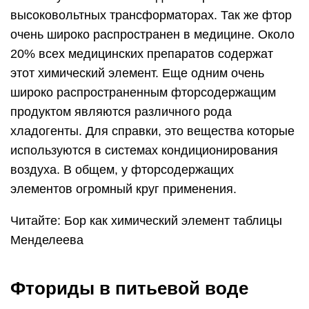
Читайте: Бор как химический элемент таблицы
Менделеева
Фториды в питьевой воде
Всё чаще можно услышать о таком явлении, как
«фторирование». В питьевой
воде наших
регионов содержание фтора
понижено. Это
приводит к проблемам с зубной эмалью и
костным изменениям. Поэтому учёные
специально обогащают воду этим
микроэлементом.
Процесс нормированного внедрения
фторсодержащих веществ в состав воды и
называется «фторирование».