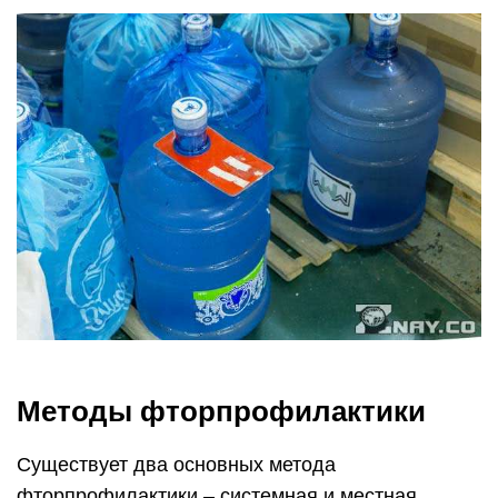
слюной.
Местная фторпрофилактика – это
использование препаратов со фтором наружно,
непосредственно нанося их на зубы.
Эффективность таких препаратов зависит от
нескольких факторов: