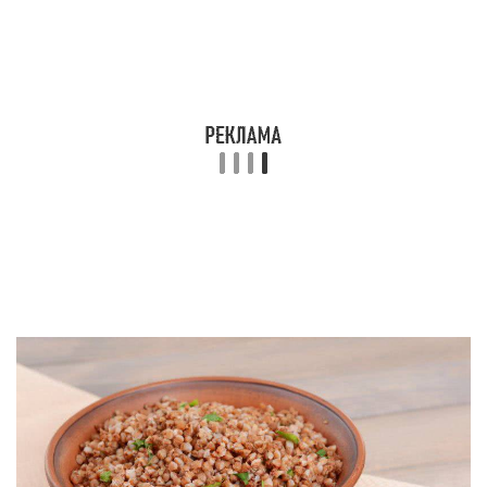
разгрузочного дня не подходит для ежедневного
употребления. Основная задача такой меры –
улучшение работы кишечника и снижение
количества калорий. Суть разгрузочного дня в
том, что пища, поступающая в организм в
течение суток, имеет пониженную
энергетическую ценность, поэтому для
обеспечения энергетических потребностей
используются собственные резервы – запасы
жировой ткани.
Второй положительный момент – очищение
кишечника. Большинство диет для разгрузочного
дня берёт за основу продукты растительного
происхождения – овощи, фрукты, крупы.
Клетчатка, содержащаяся в них, стимулирует