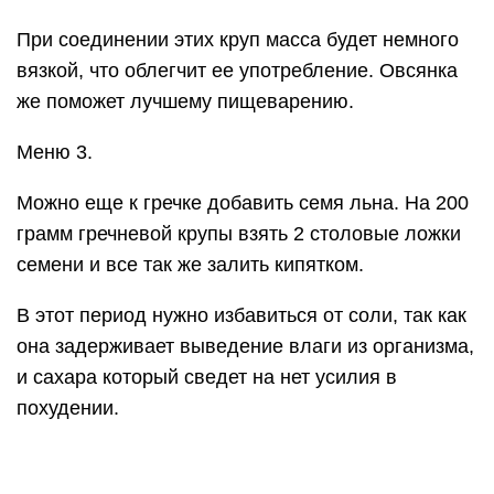
В рацион помимо гречки можно включить
нежирный кефир, который поможет
пищеварению или 1-2 зеленых яблока. Но
нельзя комбинировать все вместе, нужно
выбрать дополнительный один продукт, тогда
разгрузка пойдет на пользу, и результат буден
виден как уменьшением веса, так и объема.
Чем полезны разгрузочные
дни?
Понятие разгрузочных и нагрузочных дней
появилось в диетологии довольно давно. Это