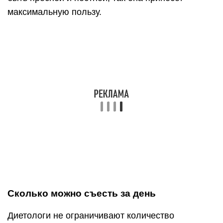
максимальную пользу.
Сколько можно съесть за день
Диетологи не ограничивают количество
съеденной за разгрузочный гречки. Если других
продуктов в меню нет, то кашу можно есть по
мере возникновения голода: каждые 3 часа и
даже чаще. Вареная пресная гречневая каша –
далеко не самый вкусный продукт, поэтому не
стоит опасаться серьезного переедания.
Сколько нужно гречки
Как правило, на день вполне хватает 1 ст. крупы.
Набухая, она увеличивает объем втрое. Поэтому,
если запарить 250 г гречки 0,5 л кипятка, на