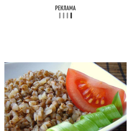
Как проводить разгрузочный
день на гречке ?
Основные моменты:
Меню кефирно-гречневой диеты очень простое
и продолжается ровно одну неделю в месяц —
это самый оптимальный вариант.
Гречневой каши можно съедать столько,
сколько потребуется, ограничений здесь нет –
вспомним, что в гречке нет веществ, которые
откладываются в виде жира.
В качестве дополнительного блюда
употребляем свежий кефир 1% жирности до
одного литра в течение дня. Кроме того, в
сутки необходимо минимум полтора литра
воды.
Последний прием пищи нужно провести за
четыре-пять часов до ночного сна.