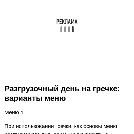
Через 12 часов гречка станет мягче и можно ее
есть по две столовые ложки, тщательно
пережевывая, так как это все — таки жесткая
пища.
Меню 2.
Гречку можно соединить с овсянкой, взять по 100
грамм и так же залить 450 грамм кипятка,
накрыть чем — то теплым и дать настояться.
При соединении этих круп масса будет немного
вязкой, что облегчит ее употребление. Овсянка
же поможет лучшему пищеварению.
Меню 3.
Можно еще к гречке добавить семя льна. На 200