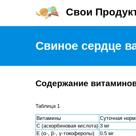
Свои Продук
Свиное сердце в
Содержание витамино
Таблица 1
Витамины
Суточная норм
C (аскорбиновая кислота)
3 мг
E (α-, β-, γ-токоферолы)
0.5 мг