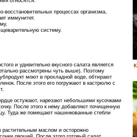
ния относятся:
но-восстановительных процессах организма,
ает иммунитет.
му.
ищеварительную систему.
остого и удивительно вкусного салата является
К
детально рассмотрены чуть выше). Поэтому
Субпродукт моют в прохладной воде, обтирают
енок. После этого его погружают в кастрюлю с
т.
ердце остужают, нарезают небольшими кусочками
очку. После этого к нему добавляют почищенную
цу. Туда же помещают нашинкованные стебли
ым растительным маслом и осторожно
сочки овощей. После этого готовый салат