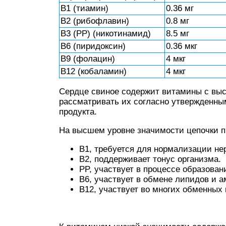
B1 (тиамин)
0.36 мг
B2 (рибофлавин)
0.8 мг
B3 (PP) (никотинамид)
8.5 мг
B6 (пиридоксин)
0.36 мкг
B9 (фолацин)
4 мкг
B12 (кобаламин)
4 мкг
Сердце свиное содержит витамины с выс
рассматривать их согласно утвержденн
продукта.
На высшем уровне значимости цепочки п
B1, требуется для нормализации н
B2, поддерживает тонус организма.
PP, участвует в процессе образован
B6, участвует в обмене липидов и а
B12, участвует во многих обменных 