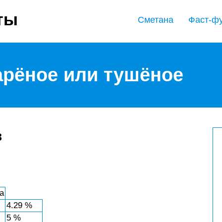
ты
Сметана
Фаст-ф
арёное или тушёное
в
а
4.29 %
5 %