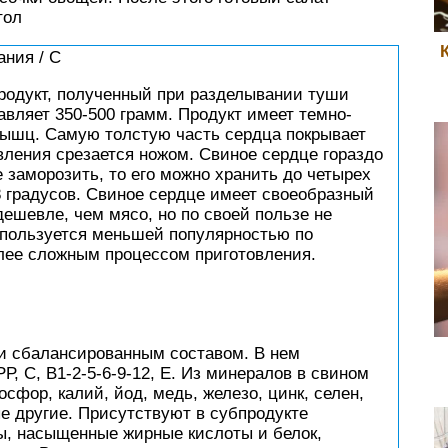
тол
ания / С
родукт, полученный при разделывании туши
авляет 350-500 грамм. Продукт имеет темно-
мышц. Самую толстую часть сердца покрывает
вления срезается ножом. Свиное сердце гораздо
е заморозить, то его можно хранить до четырех
8 градусов. Свиное сердце имеет своеобразный
дешевле, чем мясо, но по своей пользе не
 пользуется меньшей популярностью по
лее сложным процессом приготовления.
и сбалансированным составом. В нем
, С, В1-2-5-6-9-12, Е. Из минералов в свином
осфор, калий, йод, медь, железо, цинк, селен,
ые другие. Присутствуют в субпродукте
ы, насыщенные жирные кислоты и белок,