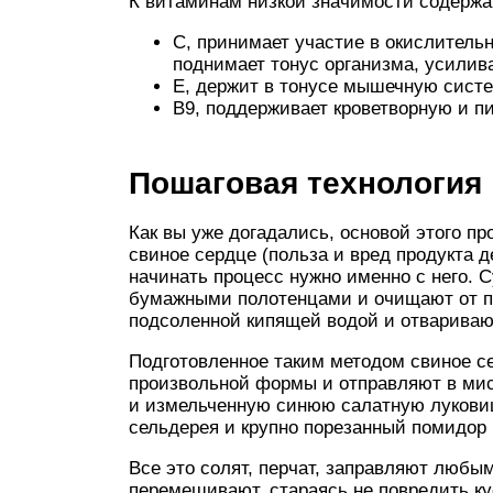
К витаминам низкой значимости содержа
C, принимает участие в окислитель
поднимает тонус организма, усилив
E, держит в тонусе мышечную систе
B9, поддерживает кроветворную и п
Пошаговая технология
Как вы уже догадались, основой этого пр
свиное сердце (польза и вред продукта 
начинать процесс нужно именно с него. 
бумажными полотенцами и очищают от пл
подсоленной кипящей водой и отвариваю
Подготовленное таким методом свиное с
произвольной формы и отправляют в мис
и измельченную синюю салатную лукови
сельдерея и крупно порезанный помидор
Все это солят, перчат, заправляют люб
перемешивают, стараясь не повредить ку