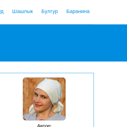
уд
Шашлык
Булгур
Баранина
Автор: