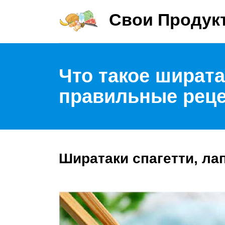
Свои Продук
Что такое ширата
правильные рец
Ширатаки спагетти, ла