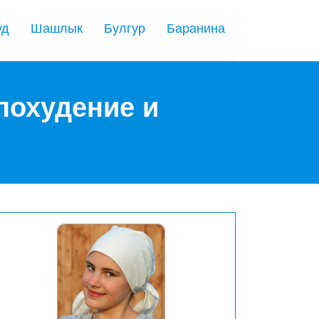
уд
Шашлык
Булгур
Баранина
 похудение и