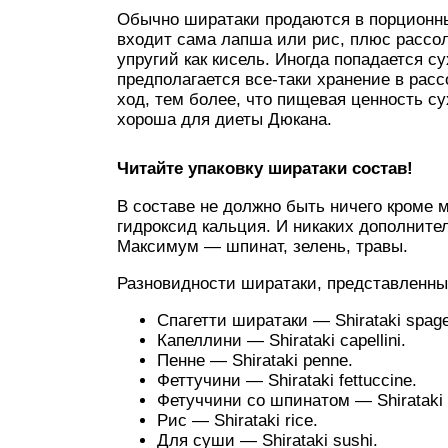
Обычно ширатаки продаются в порционных
входит сама лапша или рис, плюс рассол
упругий как кисель. Иногда попадается с
предполагается все-таки хранение в расс
ход, тем более, что пищевая ценность су
хороша для диеты Дюкана.
Читайте упаковку ширатаки состав!
В составе не должно быть ничего кроме м
гидроксид кальция. И никаких дополнител
Максимум — шпинат, зелень, травы.
Разновидности ширатаки, представленны
Спагетти ширатаки — Shirataki spaget
Капеллини — Shirataki capellini.
Пенне — Shirataki penne.
Феттучини — Shirataki fettuccine.
Фетуччини со шпинатом — Shirataki fe
Рис — Shirataki rice.
Для суши — Shirataki sushi.