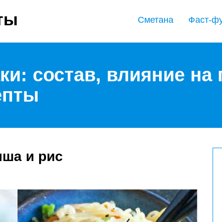
ты
Сметана
Фаст-ф
ки: состав, влияние на
епты
пша и рис