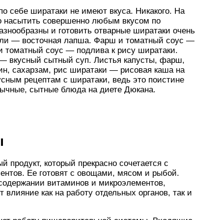
по себе ширатаки не имеют вкуса. Никакого. На
но насытить совершенно любым вкусом по
азнообразны и готовить отварные ширатаки очень
чили — восточная лапша. Фарш и томатный соус —
 и томатный соус — подлива к рису ширатаки.
— вкусный сытный суп. Листья капусты, фарш,
ин, сахарзам, рис ширатаки — рисовая каша на
кусным рецептам с ширатаки, ведь это поистине
вычные, сытные блюда на диете Дюкана.
ы
 продукт, который прекрасно сочетается с
нтов. Ее готовят с овощами, мясом и рыбой.
содержании витаминов и микроэлементов,
 влияние как на работу отдельных органов, так и