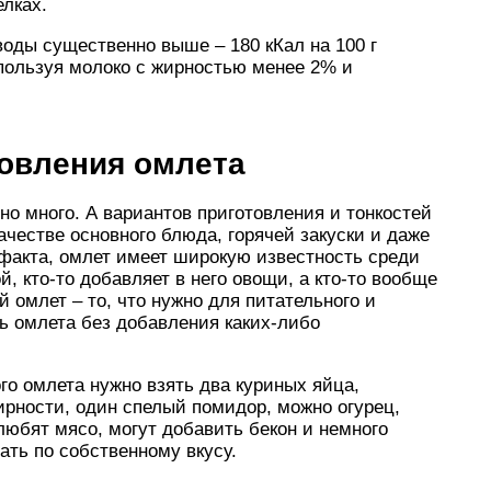
елках.
оды существенно выше – 180 кКал на 100 г
пользуя молоко с жирностью менее 2% и
товления омлета
но много. А вариантов приготовления и тонкостей
ачестве основного блюда, горячей закуски и даже
о факта, омлет имеет широкую известность среди
й, кто-то добавляет в него овощи, а кто-то вообще
й омлет – то, что нужно для питательного и
ть омлета без добавления каких-либо
го омлета нужно взять два куриных яйца,
рности, один спелый помидор, можно огурец,
 любят мясо, могут добавить бекон и немного
ть по собственному вкусу.