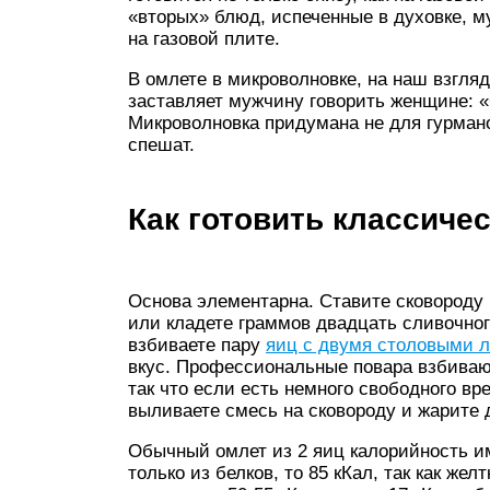
«вторых» блюд, испеченные в духовке, м
на газовой плите.
В омлете в микроволновке, на наш взгляд
заставляет мужчину говорить женщине: «
Микроволновка придумана не для гурмано
спешат.
Как готовить классиче
Основа элементарна. Ставите сковороду 
или кладете граммов двадцать сливочного
взбиваете пару
яиц с двумя столовыми 
вкус. Профессиональные повара взбивают
так что если есть немного свободного вр
выливаете смесь на сковороду и жарите д
Обычный омлет из 2 яиц калорийность име
только из белков, то 85 кКал, так как ж