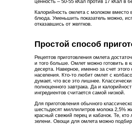
ценность – 50-55 кКал против 17 кКал в б
Калорийность омлета с молоком вместо в
блюда. Уменьшить показатель можно, ис
отказавшись от желтков.
Простой способ приго
Рецептов приготовления омлета достаточ
и того больше. Омлет можно готовить в к
десерта. Наверное, именно за счет этог
населения. Кто-то любит омлет с колбасо
думает, что все это лишнее. Классически
полноценного завтрака. Да и калорийнос
ингредиентов считается самой низкой.
Для приготовления обычного классическо
шестьдесят миллилитров молока 2,5% жи
красный свежий перец и кабачок. Те, кто
зелени. Овощи для омлета можно подбира