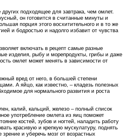
других подходящее для завтрака, чем омлет.
усный, он готовится в считанные минуты и
льшая порция этого восхитительного и в то же
гией и бодростью и надолго избавит от чувства
озволяет включать в рецепт самые разные
ные изделия, рыбу и морепродукты, грибы и даже
ость омлет может менять в зависимости от
ожный вред от него, в большей степени
ами. А яйцо, как известно, – кладезь полезных
бходимое для нормального развития и роста
елен, калий, кальций, железо – полный список
рное употребление омлета из яиц поможет
ояние костей, зубов и ногтей, наладить работу
вать красивую и крепкую мускулатуру, поднять
 зрение и уберечь мозг от возрастных