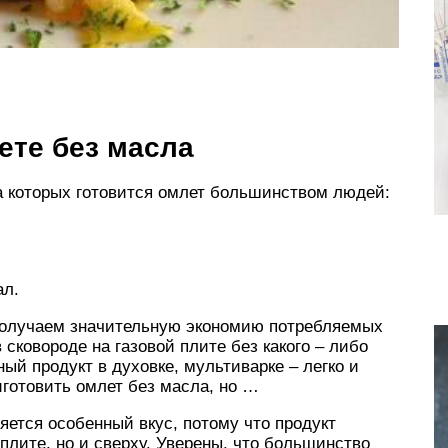
ете без масла
а которых готовится омлет большинством людей:
ал.
 получаем значительную экономию потребляемых
 сковороде на газовой плите без какого – либо
ный продукт в духовке, мультиварке – легко и
иготовить омлет без масла, но …
ляется особенный вкус, потому что продукт
й плите, но и сверху. Уверены, что большинство