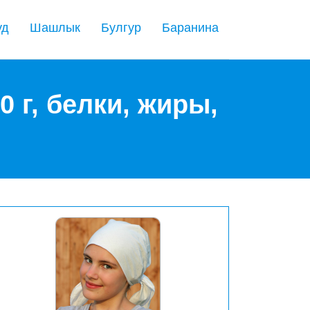
уд
Шашлык
Булгур
Баранина
 г, белки, жиры,