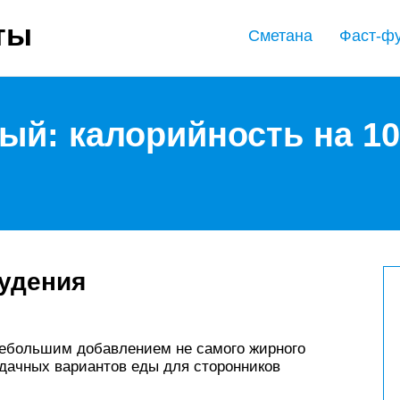
ты
Сметана
Фаст-ф
й: калорийность на 100
худения
 небольшим добавлением не самого жирного
удачных вариантов еды для сторонников