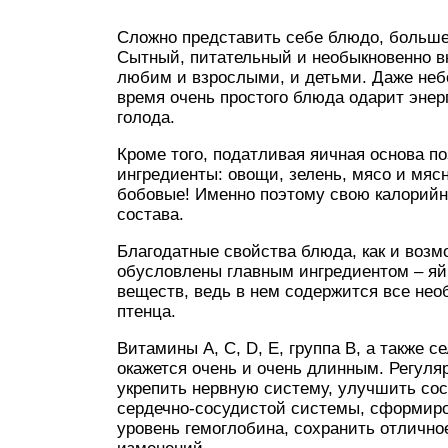
Сложно представить себе блюдо, больше 
Сытный, питательный и необыкновенно вк
любим и взрослыми, и детьми. Даже небо
время очень простого блюда одарит энер
голода.
Кроме того, податливая яичная основа п
ингредиенты: овощи, зелень, мясо и мяс
бобовые! Именно поэтому свою калорийн
состава.
Благодатные свойства блюда, как и возм
обусловлены главным ингредиентом – яйц
веществ, ведь в нем содержится все нео
птенца.
Витамины А, С, D, Е, группа В, а также с
окажется очень и очень длинным. Регуля
укрепить нервную систему, улучшить сост
сердечно-сосудистой системы, сформиро
уровень гемоглобина, сохранить отличное