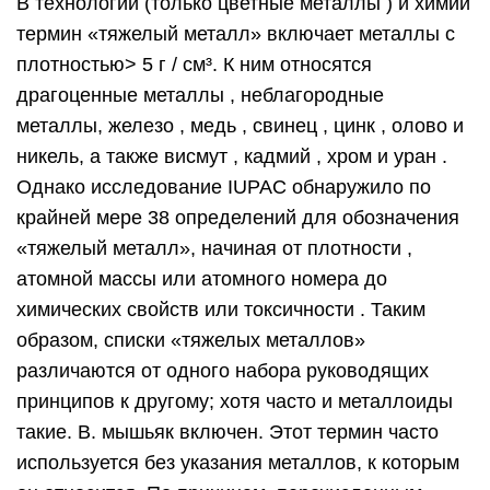
В технологии (только цветные металлы ) и химии
термин «тяжелый металл» включает металлы с
плотностью> 5 г / см³. К ним относятся
драгоценные металлы , неблагородные
металлы, железо , медь , свинец , цинк , олово и
никель, а также висмут , кадмий , хром и уран .
Однако исследование IUPAC обнаружило по
крайней мере 38 определений для обозначения
«тяжелый металл», начиная от плотности ,
атомной массы или
атомного
номера до
химических свойств или токсичности . Таким
образом, списки «тяжелых металлов»
различаются от одного набора руководящих
принципов к другому; хотя часто и металлоиды
такие. B. мышьяк включен. Этот термин часто
используется без указания металлов, к которым