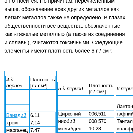
он относится. По причинам, перечисленным
выше, обозначение всех других металлов как
легких металлов также не определено. В глазах
общественности все вещества, обозначенные
как «тяжелые металлы» (а также их соединения
и сплавы), считаются токсичными. Следующие
элементы имеют плотность более 5 г / см³:
4-й
Плотность
период
[г / см³]
Плотность
5-й период
6 пери
[г / см³]
Лантан
Цирконий
006,511
гафни
Ванадий
6.11
ниобий
008 570
Тантал
хром
7,14
молибден
10,28
вольф
марганец
7,47