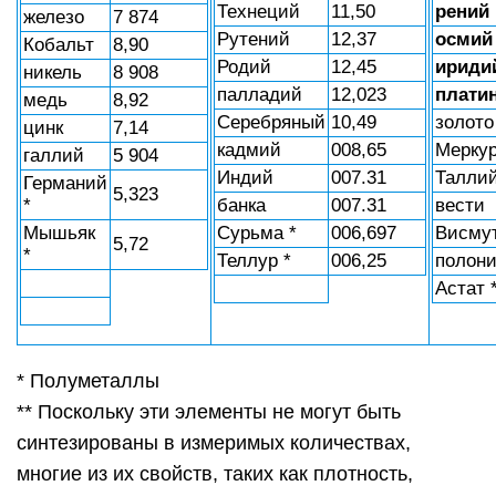
Технеций
11,50
рений
железо
7 874
Рутений
12,37
осмий
Кобальт
8,90
Родий
12,45
ириди
никель
8 908
палладий
12,023
плати
медь
8,92
Серебряный
10,49
золото
цинк
7,14
кадмий
008,65
Мерку
галлий
5 904
Индий
007.31
Талли
Германий
5,323
*
банка
007.31
вести
Мышьяк
Сурьма *
006,697
Висму
5,72
*
Теллур *
006,25
полон
Астат *
* Полуметаллы
** Поскольку эти элементы не могут быть
синтезированы в измеримых количествах,
многие из их свойств, таких как плотность,