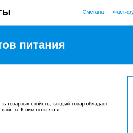
ты
Сметана
Фаст-ф
тов питания
ть товарных свойств, каждый товар обладает
войств. К ним относятся: