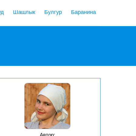
уд
Шашлык
Булгур
Баранина
Автор: