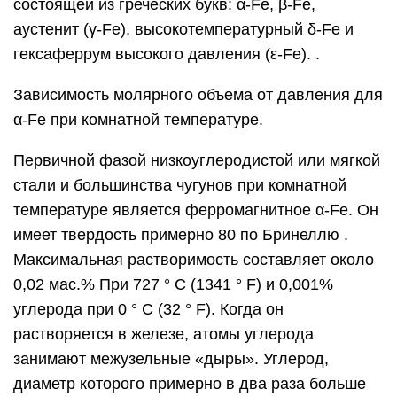
состоящей
из греческих букв: α-Fe, β-Fe,
аустенит (γ-Fe), высокотемпературный δ-Fe и
гексаферрум высокого давления (ε-Fe). .
Зависимость молярного объема от давления для
α-Fe при комнатной температуре.
Первичной фазой низкоуглеродистой или мягкой
стали и большинства чугунов при комнатной
температуре является ферромагнитное α-Fe. Он
имеет твердость примерно 80 по Бринеллю .
Максимальная растворимость составляет около
0,02 мас.% При 727 ° C (1341 ° F) и 0,001%
углерода при 0 ° C (32 ° F). Когда он
растворяется в железе, атомы углерода
занимают межузельные «дыры». Углерод,
диаметр которого примерно в два раза больше