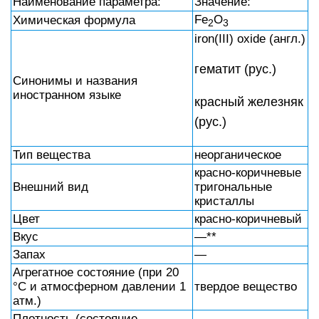
Наименование параметра:
Значение:
Fe
O
Химическая формула
2
3
iron(III) oxide (англ.)
гематит (рус.)
Синонимы и названия
иностранном языке
красный железняк
(рус.)
Тип вещества
неорганическое
красно-коричневые
Внешний вид
тригональные
кристаллы
Цвет
красно-коричневый
Вкус
—**
Запах
—
Агрегатное состояние (при 20
°C и атмосферном давлении 1
твердое вещество
атм.)
Плотность (состояние