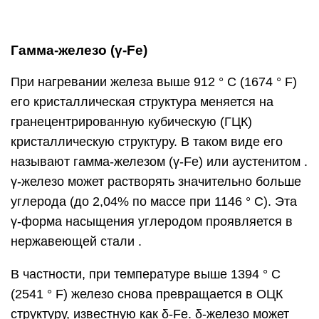
Гамма-железо (γ-Fe)
При нагревании железа выше 912 ° C (1674 ° F)
его кристаллическая структура меняется на
гранецентрированную кубическую (ГЦК)
кристаллическую структуру. В таком виде его
называют гамма-железом (γ-Fe) или аустенитом .
γ-железо может растворять значительно больше
углерода (до 2,04% по массе при 1146 ° C). Эта
γ-форма насыщения углеродом проявляется в
нержавеющей стали .
В частности, при температуре выше 1394 ° C
(2541 ° F) железо снова превращается в ОЦК
структуру, известную как δ-Fe. δ-железо может