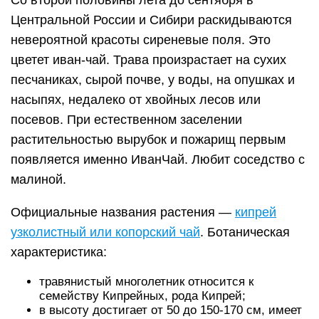
Со второй половины лета до сентября в
Центральной России и Сибири раскидываются
невероятной красоты сиреневые поля. Это
цветет иван-чай. Трава произрастает на сухих
песчаниках, сырой почве, у воды, на опушках и
насыпях, недалеко от хвойных лесов или
посевов. При естественном заселении
растительностью вырубок и пожарищ первым
появляется именно ИванЧай. Любит соседство с
малиной.
Официальные названия растения —
кипрей
узколистный или копорский чай
. Ботаническая
характеристика:
травянистый многолетник относится к
семейству Кипрейных, рода Кипрей;
в высоту достигает от 50 до 150-170 см, имеет